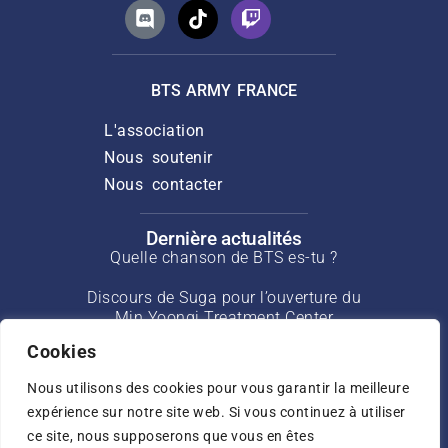
BTS ARMY FRANCE
L'association
Nous soutenir
Nous contacter
Dernière actualités
Quelle chanson de BTS es-tu ?
Discours de Suga pour l’ouverture du
Min Yoongi Treatment Center
Cookies
Interview de J-Hope pour Rolling Stone
de mars 2025
Nous utilisons des cookies pour vous garantir la meilleure
expérience sur notre site web. Si vous continuez à utiliser
Interview de Jin pour USA Today de mai
ce site, nous supposerons que vous en êtes
2025