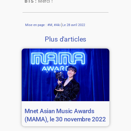
BTS
:
Merci !
Mise en page : #M, #Aki
Le
28 avril 2022
Plus d'articles
Mnet Asian Music Awards
(MAMA), le 30 novembre 2022