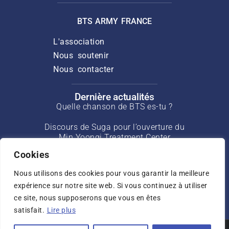
BTS ARMY FRANCE
L'association
Nous soutenir
Nous contacter
Dernière actualités
Quelle chanson de BTS es-tu ?
Discours de Suga pour l’ouverture du
Min Yoongi Treatment Center
Cookies
Interview de J-Hope pour Rolling Stone
de mars 2025
Nous utilisons des cookies pour vous garantir la meilleure
expérience sur notre site web. Si vous continuez à utiliser
Interview de Jin pour USA Today de mai
ce site, nous supposerons que vous en êtes
2025
satisfait.
Lire plus