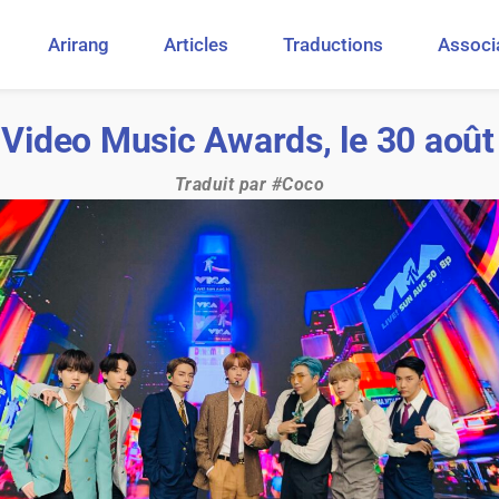
Arirang
Articles
Traductions
Associ
Video Music Awards, le 30 août
Traduit par #Coco