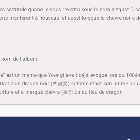
vec certitude quand je vous reverrai sous le nom d’Agust D pa
tions monteront à nouveau, et aussi lorsque la chèvre noire 
.
le nom de l’album.
te” est un meme que Yoongi avait déjà évoqué lors du 100èm
lait d’un dragon noir (
흑염룡)
comme étant son ultime pouvo
criture et a marqué chèvre (
흑염소) au lieu de dragon.