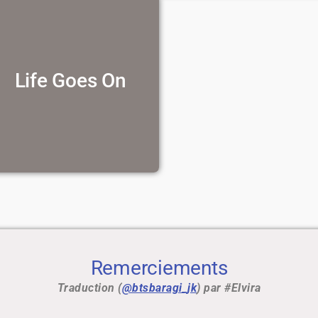
Life Goes On
Voir la traduction
Remerciements
Traduction (
@btsbaragi_jk
) par #Elvira