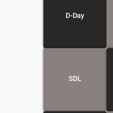
D-Day
Voir la traduction
SDL
Voir la traduction