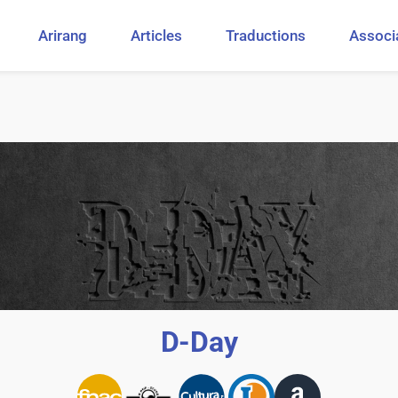
Arirang
Articles
Traductions
Associ
D-Day