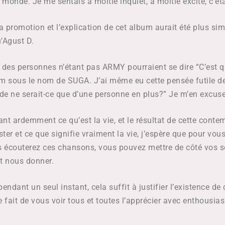
u monde. Je me sentais à moitié inquiet, à moitié excité, c’ét
a promotion et l’explication de cet album aurait été plus si
u’Agust D.
e des personnes n’étant pas ARMY pourraient se dire “C’est qu
um sous le nom de SUGA. J’ai même eu cette pensée futile de “
 de ne serait-ce que d’une personne en plus?”
Je m’en excuse
nt ardemment ce qu’est la vie, et le résultat de cette cont
ter et ce que signifie vraiment la vie, j’espère que pour vou
 écouterez ces chansons, vous pouvez mettre de côté vos so
ut nous donner.
endant un seul instant, cela suffit à justifier l’existence de
mple fait de vous voir tous et toutes l’apprécier avec enthou