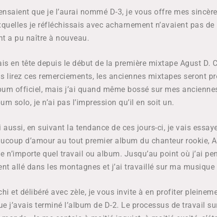
pensaient que je l’aurai nommé D-3, je vous offre mes sincère
quelles je réfléchissais avec acharnement n’avaient pas de
ant a pu naître à nouveau.
vais en tête depuis le début de la première mixtape Agust D. C
 lirez ces remerciements, les anciennes mixtapes seront pr
album officiel, mais j’ai quand même bossé sur mes ancienn
um solo, je n’ai pas l’impression qu’il en soit un.
 aussi, en suivant la tendance de ces jours-ci, je vais essa
ucoup d’amour au tout premier album du chanteur rookie, 
e n’importe quel travail ou album. Jusqu’au point où j’ai p
ment allé dans les montagnes et j’ai travaillé sur ma musique
chi et délibéré avec zèle, je vous invite à en profiter pleinem
e j’avais terminé l’album de D-2. Le processus de travail sur