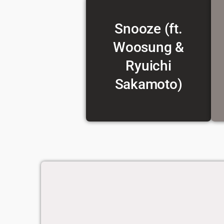
Snooze (ft.
Woosung &
Voir la traduction
Ryuichi
Sakamoto)