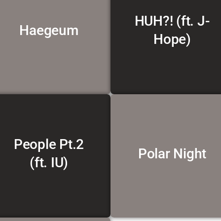
HUH?! (ft. J-
Haegeum
Voir la traduction
Voir la traduction
Hope)
People Pt.2
Polar Night
Voir la traduction
Voir la traduction
(ft. IU)