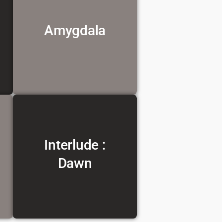
Amygdala
Voir la traduction
Interlude :
Instrumentale
Dawn