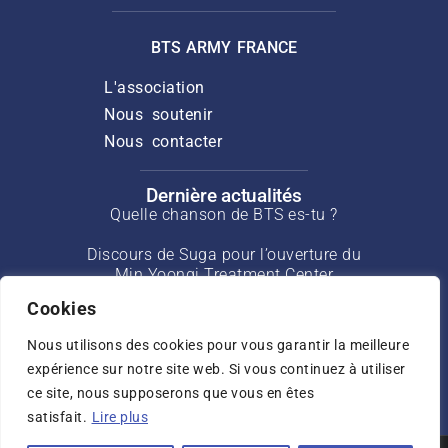
BTS ARMY FRANCE
L'association
Nous soutenir
Nous contacter
Dernière actualités
Quelle chanson de BTS es-tu ?
Discours de Suga pour l’ouverture du
Min Yoongi Treatment Center
Cookies
Interview de J-Hope pour Rolling Stone
de mars 2025
Nous utilisons des cookies pour vous garantir la meilleure
expérience sur notre site web. Si vous continuez à utiliser
Interview de Jin pour USA Today de mai
2025
ce site, nous supposerons que vous en êtes
satisfait.
Lire plus