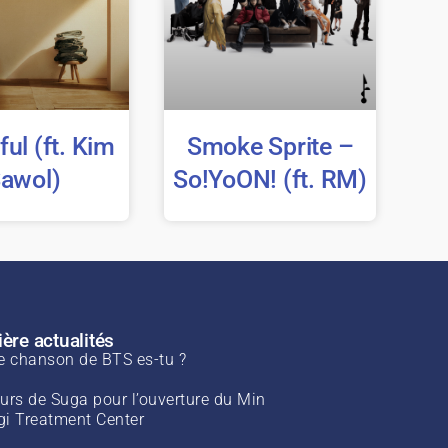
ful (ft. Kim
Smoke Sprite –
awol)
So!YoON! (ft. RM)
ère actualités
e chanson de BTS es-tu ?
urs de Suga pour l’ouverture du Min
i Treatment Center