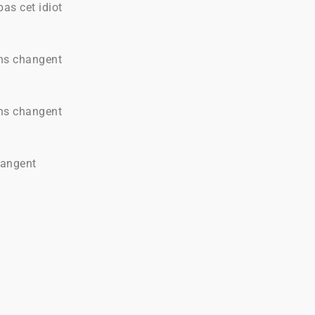
as cet idiot
ens changent
ens changent
hangent