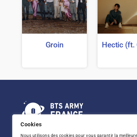
Groin
Hectic (ft.
Cookies
Association BTS ARMY FRANCE loi 1901 dans
le but de promouvoir le groupe BTS
en France
Nous utilisons des cookies pour vous garantir la meilleur