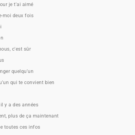
our je t'ai aimé
e-moi deux fois
i
on
nous, c'est sûr
us
anger quelqu'un
qu'un qui te convient bien
il y a des années
ent, plus de ça maintenant
e toutes ces infos