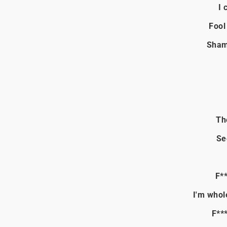
I 
Fool
Sham
Th
Se
F**
I'm whol
F***