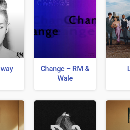
Away
Change – RM &
Wale