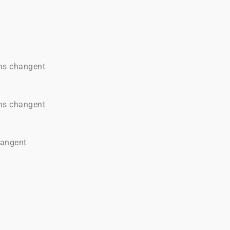
ens changent
ens changent
hangent