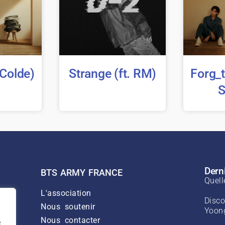
 Colde)
Strange (ft. RM)
Forg_t
S
Derni
BTS ARMY FRANCE
Quell
L'association
Disco
Nous soutenir
Yoong
Nous contacter
e