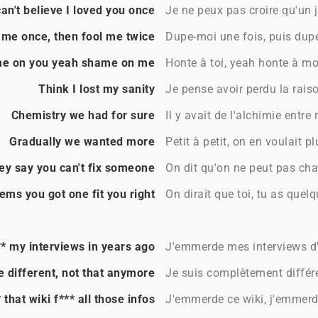
can't believe I loved you once
Je ne peux pas croire qu'un j
 me once, then fool me twice
Dupe-moi une fois, puis dup
e on you yeah shame on me
Honte à toi, yeah honte à mo
Think I lost my sanity
Je pense avoir perdu la rais
Chemistry we had for sure
Il y avait de l'alchimie entre 
Gradually we wanted more
Petit à petit, on en voulait pl
ey say you can't fix someone
On dit qu'on ne peut pas ch
ems you got one fit you right
On dirait que toi, tu as quel
* my interviews in years ago
J'emmerde mes interviews d'
e different, not that anymore
Je suis complètement différ
 that wiki f*** all those infos
J'emmerde ce wiki, j'emmerd