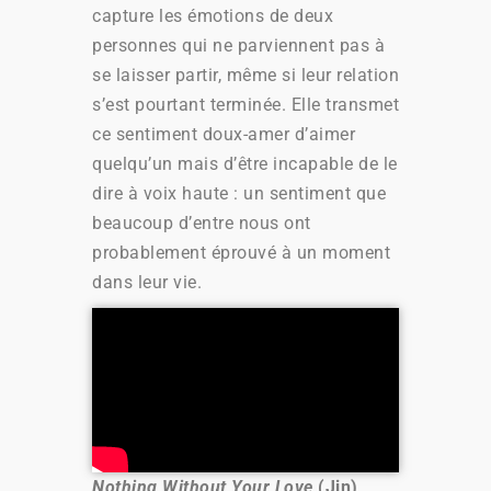
capture les émotions de deux
personnes qui ne parviennent pas à
se laisser partir, même si leur relation
s’est pourtant terminée. Elle transmet
ce sentiment doux-amer d’aimer
quelqu’un mais d’être incapable de le
dire à voix haute : un sentiment que
beaucoup d’entre nous ont
probablement éprouvé à un moment
dans leur vie.
Nothing Without Your Love
(Jin)