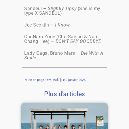
Sandeul –
Slightly Tipsy
(She is my
type X SANDEUL)
Jee Seokjin –
I Know
ChoNam Zone (Cho Sae-ho & Nam
Chang Hee) –
DON’T SAY GOODBYE
Lady Gaga, Bruno Mars –
Die With A
Smile
Mise en page : #M, #Aki
Le
2 janvier 2026
Plus d'articles