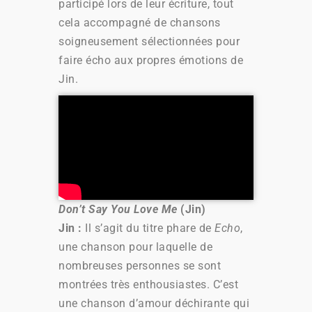
participé lors de leur écriture, tout
cela accompagné de chansons
soigneusement sélectionnées pour
faire écho aux propres émotions de
Jin.
Don’t Say You Love Me
(Jin)
Jin :
Il s’agit du titre phare de
Echo
,
une chanson pour laquelle de
nombreuses personnes se sont
montrées très enthousiastes. C’est
une chanson d’amour déchirante qui