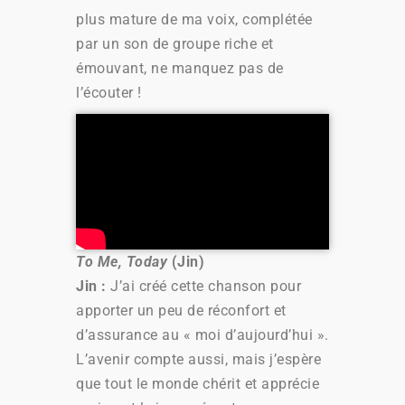
plus mature de ma voix, complétée
par un son de groupe riche et
émouvant, ne manquez pas de
l’écouter !
To Me, Today
(Jin)
Jin :
J’ai créé cette chanson pour
apporter un peu de réconfort et
d’assurance au
«
moi d’aujourd’hui
»
.
L’avenir compte aussi, mais j’espère
que tout le monde chérit et apprécie