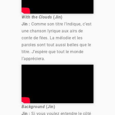
With the Clouds
(Jin)
Jin :
Comme son titre l’indique, c’est
une chanson lyrique aux airs de
conte de fées. La mélodie et les
paroles sont tout aussi belles que le
titre. J’espère que tout le monde
l’appréciera.
Background
(Jin)
Jin :
Si vous voulez entendre le côté