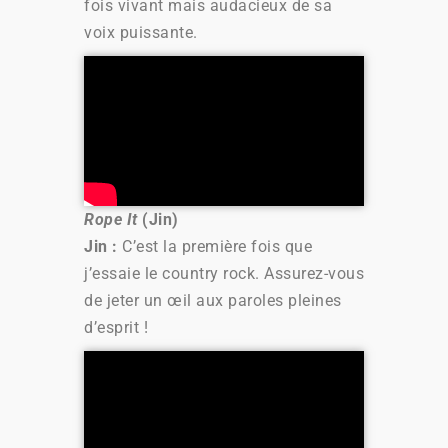
fois vivant mais audacieux de sa
voix puissante.
Rope It
(Jin)
Jin :
C’est la première fois que
j’essaie le country rock. Assurez-vous
de jeter un œil aux paroles pleines
d’esprit !