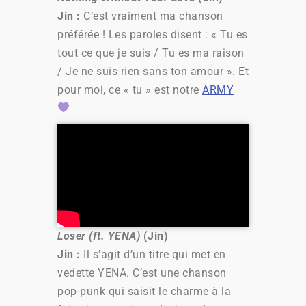
Jin :
C’est vraiment ma chanson
préférée ! Les paroles disent : « Tu es
tout ce que je suis / Tu es ma raison
/ Je ne suis rien sans ton amour ». Et
pour moi, ce « tu » est notre
ARMY
Loser (ft. YENA)
(Jin)
Jin :
Il s’agit d’un titre qui met en
vedette YENA. C’est une chanson
pop-punk qui saisit le charme à la