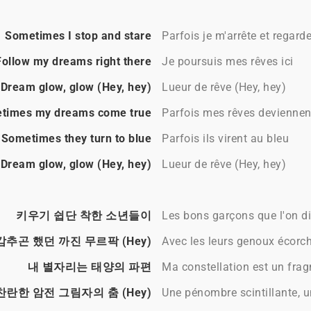
Sometimes I stop and stare
Parfois je m'arrête et regarde
Follow my dreams right there
Je poursuis mes rêves ici
Dream glow, glow (Hey, hey)
Lueur de rêve (Hey, hey)
times my dreams come true
Parfois mes rêves deviennent
Sometimes they turn to blue
Parfois ils virent au bleu
Dream glow, glow (Hey, hey)
Lueur de rêve (Hey, hey)
키우기 쉽단 착한 소년들이
Les bons garçons que l'on dis
감추곤 했던 까진 무르팍 (Hey)
Avec les leurs genoux écorch
내 별자리는 태양의 파편
Ma constellation est un frag
찬란한 암전 그림자의 춤 (Hey)
Une pénombre scintillante, 