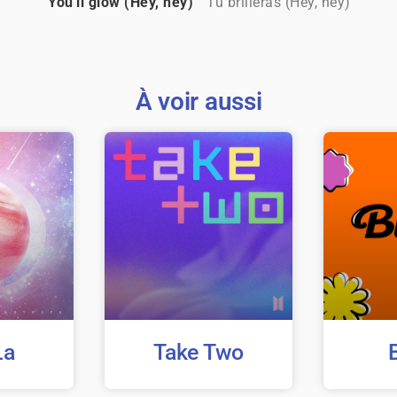
You'll glow (Hey, hey)
Tu brilleras (Hey, hey)
À voir aussi
La
Take Two