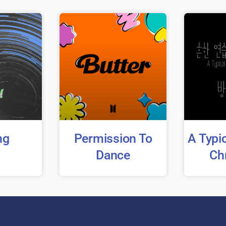
ng
Permission To
A Typic
Dance
Ch