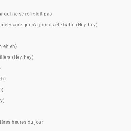
 qui ne se refroidit pas
adversaire qui n'a jamais été battu (Hey, hey)
h eh eh)
llera (Hey, hey)
)
eh)
h)
ey)
ères heures du jour