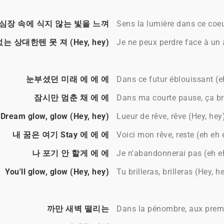
심장 속에 식지 않는 빛을 느껴
Sens la lumière dans ce coeur
는 상대한텐 못 져 (Hey, hey)
Je ne peux perdre face à un 
눈부셨던 미래 에 에 에
Dans ce futur éblouissant (e
잠시만 멈춘 채 에 에
Dans ma courte pause, ça bri
Dream glow, glow (Hey, hey)
Lueur de rêve, rêve (Hey, hey
내 꿈은 여기 Stay 에 에 에
Voici mon rêve, reste (eh eh 
나 포기 안 할게 에 에
Je n'abandonnerai pas (eh e
You'll glow, glow (Hey, hey)
Tu brilleras, brilleras (Hey, h
까만 새벽 떨리는
Dans la pénombre, aux premi