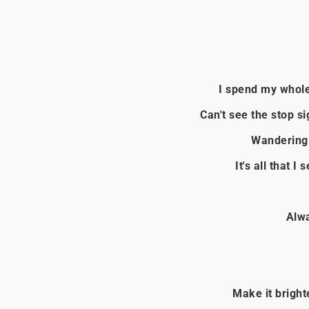
I spend my whole 
Can't see the stop s
Wandering 
It's all that 
Alwa
Make it bright