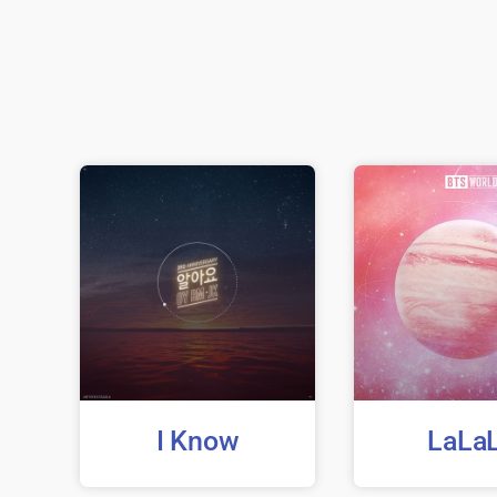
I Know
LaLa