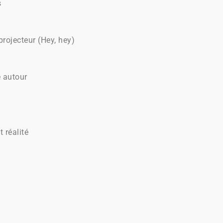
s
rojecteur (Hey, hey)
e autour
 réalité