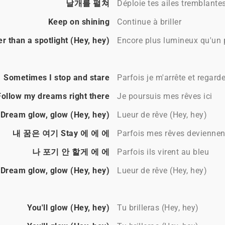
날개를 펼쳐
Déploie tes ailes tremblante
Keep on shining
Continue à briller
er than a spotlight (Hey, hey)
Encore plus lumineux qu'un p
Sometimes I stop and stare
Parfois je m'arrête et regard
Follow my dreams right there
Je poursuis mes rêves ici
Dream glow, glow (Hey, hey)
Lueur de rêve (Hey, hey)
내 꿈은 여기 Stay 에 에 에
Parfois mes rêves deviennent
나 포기 안 할게 에 에
Parfois ils virent au bleu
Dream glow, glow (Hey, hey)
Lueur de rêve (Hey, hey)
You'll glow (Hey, hey)
Tu brilleras (Hey, hey)