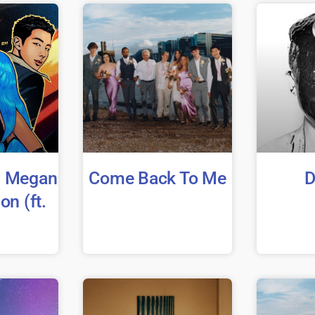
– Megan
Come Back To Me
D
on (ft.
)