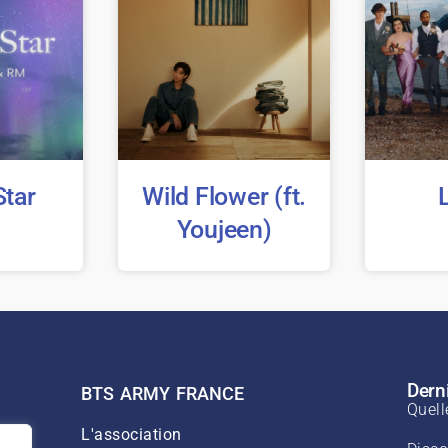
Star
Wild Flower (ft.
Youjeen)
Derni
BTS ARMY FRANCE
Quell
L'association