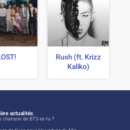
LOST!
Rush (ft. Krizz
Kaliko)
ère actualités
e chanson de BTS es-tu ?