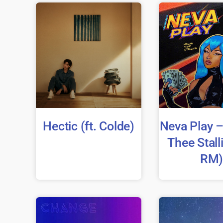
Hectic (ft. Colde)
Neva Play 
Thee Stalli
RM