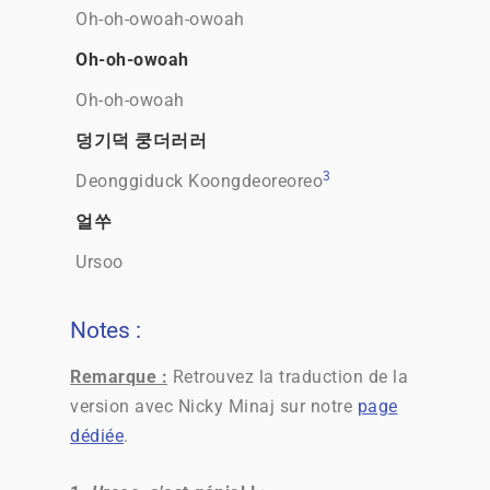
Oh-oh-owoah-owoah
Oh-oh-owoah
Oh-oh-owoah
덩기덕 쿵더러러
3
Deonggiduck Koongdeoreoreo
얼쑤
Ursoo
Notes :
Remarque :
Retrouvez la traduction de la
version avec Nicky Minaj sur notre
page
dédiée
.