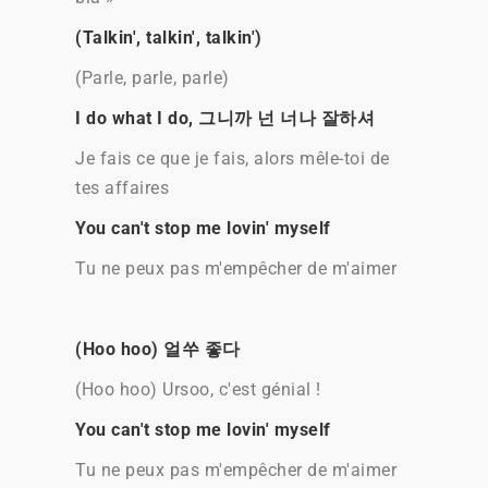
(Talkin', talkin', talkin')
(Parle, parle, parle)
I do what I do, 그니까 넌 너나 잘하셔
Je fais ce que je fais, alors mêle-toi de
tes affaires
You can't stop me lovin' myself
Tu ne peux pas m'empêcher de m'aimer
(Hoo hoo) 얼쑤 좋다
(Hoo hoo) Ursoo, c'est génial !
You can't stop me lovin' myself
Tu ne peux pas m'empêcher de m'aimer