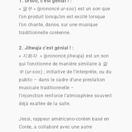
1.
Ursoo
, c’est génial !
:
« 얼쑤 »
(prononcé
ur-soo
) est un son que
l’on produit lorsqu’on est excité lorsque
l’on chante, danse, sur une musique
traditionnelle coréenne.
2.
Jihwaja
c’est génial !
:
« 지화자
» (prononcé
jihwaja
) est un son
qui fonctionne de manière similaire à
얼
쑤
(
ur-soo
) ; initiative de l’interprète, ou du
public – dans le cadre d’une prestation
musicale traditionnelle –
l’injonction renforce l’atmosphère souvent
déjà exaltée de la salle.
Jessi, rappeur américano-coréen basé en
Corée, a collaboré avec une autre