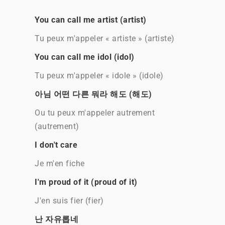
You can call me artist (artist)
Tu peux m'appeler « artiste » (artiste)
You can call me idol (idol)
Tu peux m'appeler « idole » (idole)
아님 어떤 다른 뭐라 해도 (해도)
Ou tu peux m'appeler autrement
(autrement)
I don't care
Je m'en fiche
I'm proud of it (proud of it)
J'en suis fier (fier)
난 자유롭네