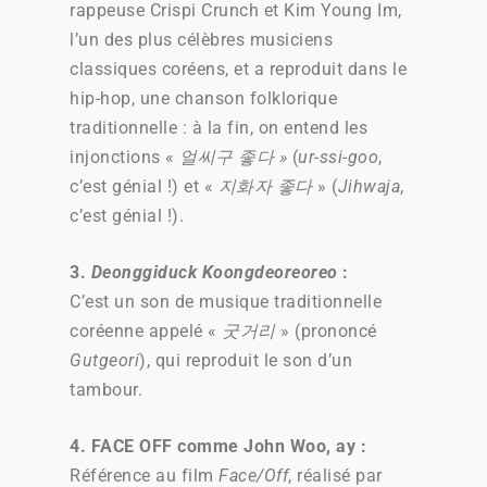
rappeuse Crispi Crunch et Kim Young Im,
l’un des plus célèbres musiciens
classiques coréens, et a reproduit dans le
hip-hop, une chanson folklorique
traditionnelle : à la fin, on entend les
injonctions «
얼씨구 좋다 »
(
ur-ssi-goo
,
c’est génial !) et «
지화자 좋다
» (
Jihwaja
,
c’est génial !).
3.
Deonggiduck Koongdeoreoreo
:
C’est un son de musique traditionnelle
coréenne appelé «
굿거리
» (prononcé
Gutgeori
), qui reproduit le son d’un
tambour.
4.
FACE OFF comme John Woo, ay :
Référence au film
Face/Off
, réalisé par