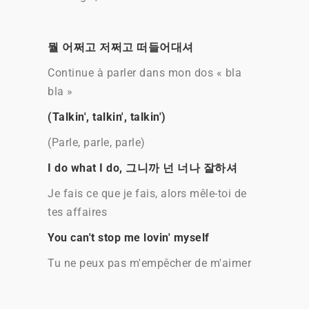
뭘 어쩌고 저쩌고 떠들어대셔
Continue à parler dans mon dos « bla
bla »
(Talkin', talkin', talkin')
(Parle, parle, parle)
I do what I do, 그니까 넌 너나 잘하셔
Je fais ce que je fais, alors mêle-toi de
tes affaires
You can't stop me lovin' myself
Tu ne peux pas m'empêcher de m'aimer