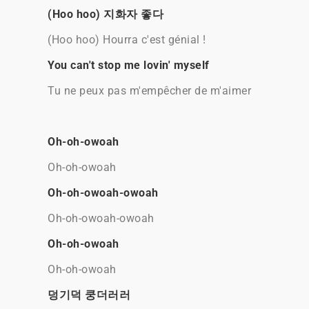
(Hoo hoo) 지화자 좋다
(Hoo hoo) Hourra c'est génial !
You can't stop me lovin' myself
Tu ne peux pas m'empêcher de m'aimer
Oh-oh-owoah
Oh-oh-owoah
Oh-oh-owoah-owoah
Oh-oh-owoah-owoah
Oh-oh-owoah
Oh-oh-owoah
덩기덕 쿵더러러