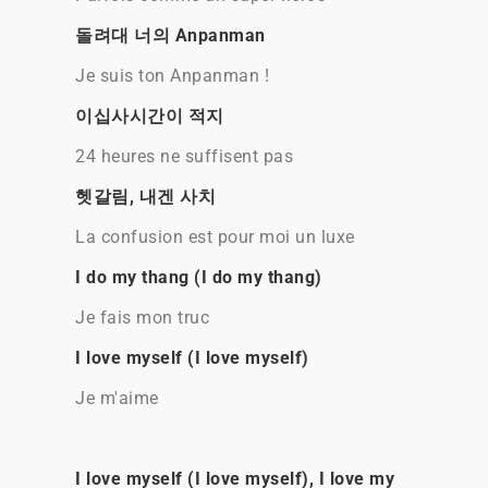
돌려대 너의 Anpanman
Je suis ton Anpanman !
이십사시간이 적지
24 heures ne suffisent pas
헷갈림, 내겐 사치
La confusion est pour moi un luxe
I do my thang (I do my thang)
Je fais mon truc
I love myself (I love myself)
Je m'aime
I love myself (I love myself), I love my