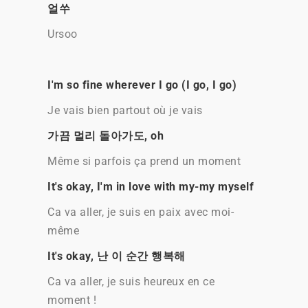
얼쑤
Ursoo
I'm so fine wherever I go (I go, I go)
Je vais bien partout où je vais
가끔 멀리 돌아가도, oh
Même si parfois ça prend un moment
It's okay, I'm in love with my-my myself
Ca va aller, je suis en paix avec moi-
même
It's okay, 난 이 순간 행복해
Ca va aller, je suis heureux en ce
moment !