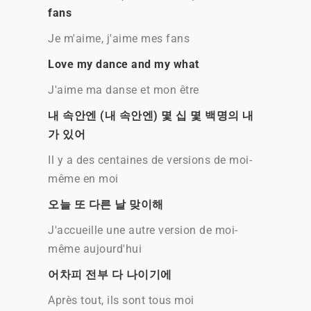
fans
Je m'aime, j'aime mes fans
Love my dance and my what
J'aime ma danse et mon être
내 속안엔 (내 속안엔) 몇 십 몇 백명의 내
가 있어
Il y a des centaines de versions de moi-
même en moi
오늘 또 다른 날 맞이해
J'accueille une autre version de moi-
même aujourd'hui
어차피 전부 다 나이기에
Après tout, ils sont tous moi