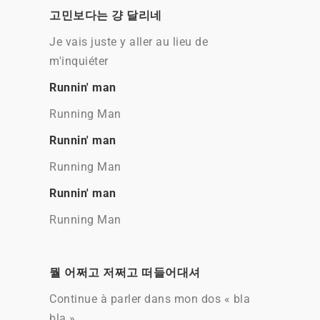
고민보다는 걍 달리네
Je vais juste y aller au lieu de
m'inquiéter
Runnin' man
Running Man
Runnin' man
Running Man
Runnin' man
Running Man
뭘 어쩌고 저쩌고 떠들어대셔
Continue à parler dans mon dos « bla
bla »