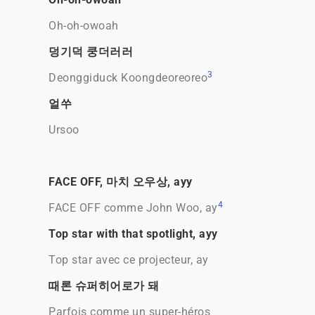
Oh-oh-owoah
덩기덕 쿵더러러
3
Deonggiduck Koongdeoreoreo
얼쑤
Ursoo
FACE OFF, 마치 오우상, ayy
4
FACE OFF comme John Woo, ay
Top star with that spotlight, ayy
Top star avec ce projecteur, ay
때론 슈퍼히어로가 돼
Parfois comme un super-héros