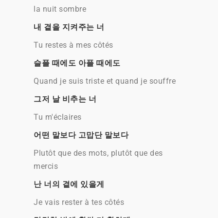
la nuit sombre
내 곁을 지켜주는 너
Tu restes à mes côtés
슬플 때에도 아플 때에도
Quand je suis triste et quand je souffre
그저 날 비추는 너
Tu m'éclaires
어떤 말보다 고맙단 말보다
Plutôt que des mots, plutôt que des
mercis
난 너의 곁에 있을게
Je vais rester à tes côtés