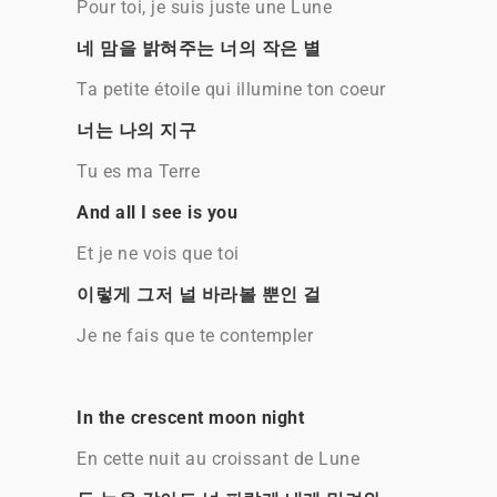
Pour toi, je suis juste une Lune
네 맘을 밝혀주는 너의 작은 별
Ta petite étoile qui illumine ton coeur
너는 나의 지구
Tu es ma Terre
And all I see is you
Et je ne vois que toi
이렇게 그저 널 바라볼 뿐인 걸
Je ne fais que te contempler
In the crescent moon night
En cette nuit au croissant de Lune