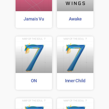
Jamais Vu
Awake
ON
Inner Child