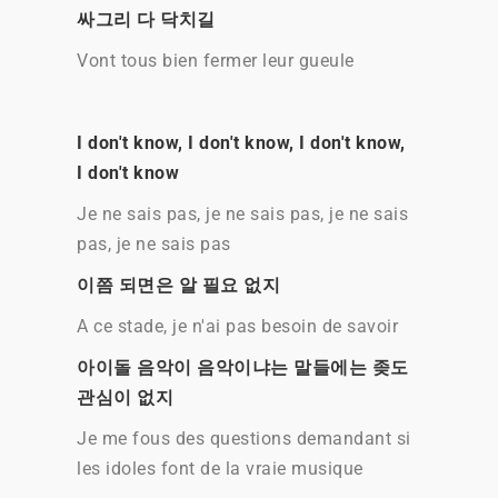
싸그리 다 닥치길
Vont tous bien fermer leur gueule
I don't know, I don't know, I don't know,
I don't know
Je ne sais pas, je ne sais pas, je ne sais
pas, je ne sais pas
이쯤 되면은 알 필요 없지
A ce stade, je n'ai pas besoin de savoir
아이돌 음악이 음악이냐는 말들에는 좆도
관심이 없지
Je me fous des questions demandant si
les idoles font de la vraie musique