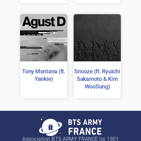
Tony Montana (ft.
Snooze (ft. Ryuichi
Yankie)
Sakamoto & Kim
WooSung)
Association BTS ARMY FRANCE loi 1901