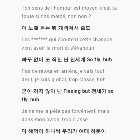
Ton sens de l'humour est moyen, c'est ta
faute si t'as merdé, non non ?
이 노랠 듣는 뭐 개빡쳐서 졸도
Les ******* qui écoutent cette chanson
vont avoir la mort et s'évanouir
빠꾸 없이 또 직진 난 전세계 So fly, huh
Pas de retour en arrière, je vais tout
droit, je suis global, trop classe, huh
굳이 하지 않아 난 Flexing but 전세기 so
fly, huh
Je ne me la pète pas forcément, mais
1
dans mon avion, trop classe
다 해먹어 하나씩 우리가 여태 하듯이