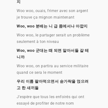
지
Woo woo, ouais, frimer avec son argent
je trouve ça mignon maintenant
Woo, woo 분배는 니 급 쯤에서나 아깝지
Woo woo, le partager serait un problème
seulement à ton niveau
Woo, woo 군대는 때 되면 알아서들 갈 테
니까
Woo woo, on partira au service militaire
quand ce sera le moment
우리 이름 팔아먹으면서 숟가락을 얹으려
고 한 새끼들
J'espère que tous les enfoirés qui ont
essayé de profiter de notre nom