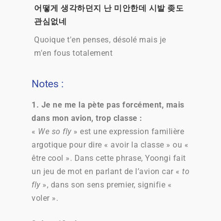
어떻게 생각하던지 난 미안한데 시발 좆도
관심없네
Quoique t'en penses, désolé mais je
m'en fous totalement
Notes :
1. Je ne me la pète pas forcément, mais
dans mon avion, trop classe :
«
We so fly
» est une expression familière
argotique pour dire « avoir la classe » ou «
être cool ». Dans cette phrase, Yoongi fait
un jeu de mot en parlant de l’avion car «
to
fly
», dans son sens premier, signifie «
voler ».