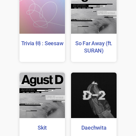
Trivia 轉 : Seesaw
So Far Away (ft.
SURAN)
Skit
Daechwita