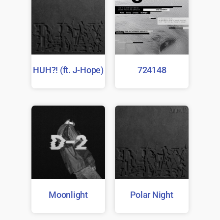
HUH?! (ft. J-Hope)
724148
Moonlight
Polar Night