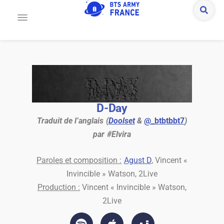
D-Day
Traduit de l’anglais (
Doolset
&
@_btbtbbt7
)
par #Elvira
Paroles et composition :
Agust D
, Vincent «
Invincible » Watson, 2Live
Production :
Vincent « Invincible » Watson,
2Live