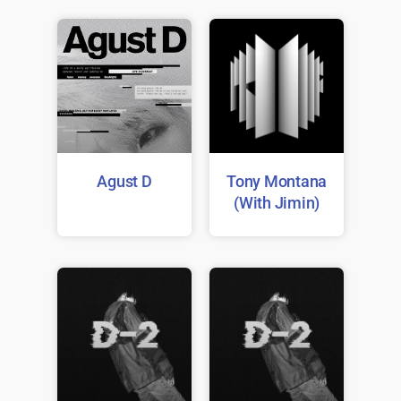
Agust D
Tony Montana
(With Jimin)