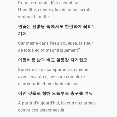
Dans ce monde déjà envahi par
l'hostilité, encore plus de haine serait
vraiment inutile
연꽃은 진흙탕 속에서도 찬란하게 꽃피우
기에
Car même dans l'eau boueuse, la fleur
2
de lotus éclot magnifiquement
아등바등 남과 비교 열등감 자기혐오
Survivre en se comparant soi-même
avec les autres, avec un complexe
d'infériorité et une haine de soi
이런 것들로 향해 오늘부로 총구를 겨눠
À partir d'aujourd'hui, levons nos armes
contre ces personnes-là