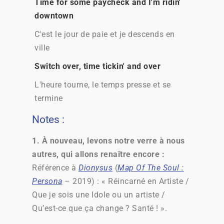
Time for some paycheck and I'm ridin'
downtown
C'est le jour de paie et je descends en
ville
Switch over, time tickin' and over
L'heure tourne, le temps presse et se
termine
Notes :
1. À nouveau, levons notre verre à nous
autres, qui allons renaître encore :
Référence à
Dionysus
(
Map Of The Soul :
Persona
– 2019) : « Réincarné en Artiste /
Que je sois une Idole ou un artiste /
Qu’est-ce que ça change ? Santé
! ».