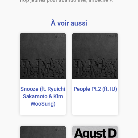
trop jeunes pour abandonner, imbécile ».
À voir aussi
Snooze (ft. Ryuichi
People Pt.2 (ft. IU)
Sakamoto & Kim
WooSung)