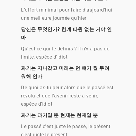
L'effort minimal pour faire d'aujourd'hui
une meilleure journée qu'hier
당신은 무엇인가? 한계 따윈 없는 거야 인
마
Qu'est-ce qui te définis ? Il n'y a pas de
limite, espèce d'idiot
과거는 지나갔고 미래는 먼 얘기 뭘 두려
워해 인마
De quoi as-tu peur alors que le passé est
révolu et que l'avenir reste à venir,
espèce d'idiot
과거는 과거일 뿐 현재는 현재일 뿐
Le passé c'est juste le passé, le présent
c'est juste le présent