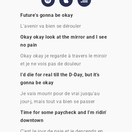
Future's gonna be okay
L'avenir va bien se dérouler
Okay okay look at the mirror and I see
no pain
Okay okay je regarde à travers le miroir
et je ne vois pas de douleur
I'd die for real till the D-Day, but it's
gonna be okay
Je vais mourir pour de vrai jusqu'au
jour-j, mais tout va bien se passer
Time for some paycheck and I'm ridin'
downtown
C'est le jour de paie et je descends en