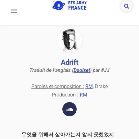
Adrift
Traduit de l’anglais (
Doolset
) par #JJ
Paroles et composition :
RM
, Drake
Production :
RM
무엇을 위해서 살아가는지 알지 못했었지