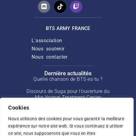
BTS ARMY FRANCE
L'association
Nous soutenir
Nous contacter
Dernière actualités
Quelle chanson de BTS es-tu ?
Discours de Suga pour l’ouverture du
Min Yoongi Treatment Center
Cookies
Interview de J-Hope pour Rolling Stone
de mars 2025
Nous utilisons des cookies pour vous garantir la meilleure
expérience sur notre site web. Si vous continuez à utiliser
Interview de Jin pour USA Today de mai
ce site, nous supposerons que vous en êtes
2025