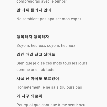
comprendras avec le temps"
말 따위 들리지 않아
Ne semblent pas apaiser mon esprit
행복하자 행복하자
Soyons heureux, soyons heureux
입엔 매일 달고 살아도
Bien que je dise ces mots tous les jours
comme une habitude
사실 난 아직도 모르겠어
Honnêtement je ne sais toujours pas
왜 자꾸 외로워
Pourquoi que continue à me sentir seul