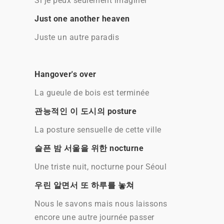
Si je peux seulement imaginer
Just one another heaven
Juste un autre paradis
Hangover's over
La gueule de bois est terminée
관능적인 이 도시의 posture
La posture sensuelle de cette ville
슬픈 밤 서울을 위한 nocturne
Une triste nuit, nocturne pour Séoul
우린 알면서 또 하루를 놓쳐
Nous le savons mais nous laissons
encore une autre journée passer