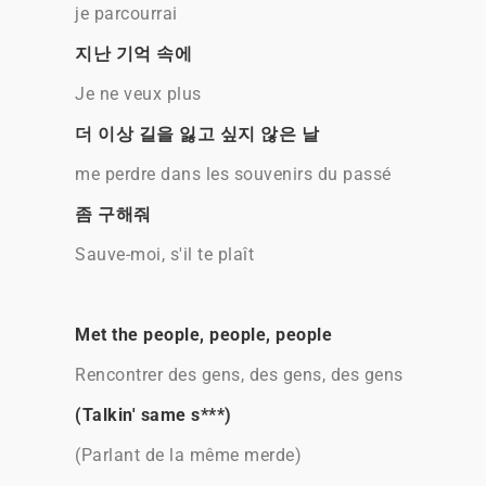
je parcourrai
지난 기억 속에
Je ne veux plus
더 이상 길을 잃고 싶지 않은 날
me perdre dans les souvenirs du passé
좀 구해줘
Sauve-moi, s'il te plaît
Met the people, people, people
Rencontrer des gens, des gens, des gens
(Talkin' same s***)
(Parlant de la même merde)