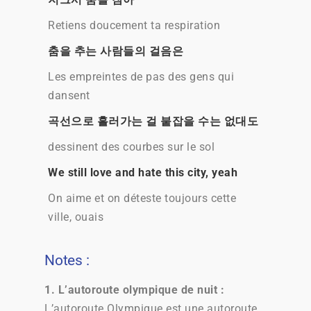
Retiens doucement ta respiration
춤을 추는 사람들의 걸음은
Les empreintes de pas des gens qui
dansent
곡선으로 흘러가는 걸 붙잡을 수는 없대도
dessinent des courbes sur le sol
We still love and hate this city, yeah
On aime et on déteste toujours cette
ville, ouais
Notes :
1. L’autoroute olympique de nuit :
L’autoroute Olympique est une autoroute