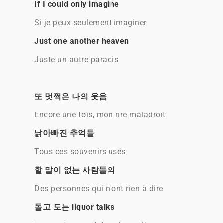
If I could only imagine
Si je peux seulement imaginer
Just one another heaven
Juste un autre paradis
또 멋쩍은 나의 웃음
Encore une fois, mon rire maladroit
낡아빠진 추억들
Tous ces souvenirs usés
할 말이 없는 사람들의
Des personnes qui n'ont rien à dire
돌고 도는 liquor talks