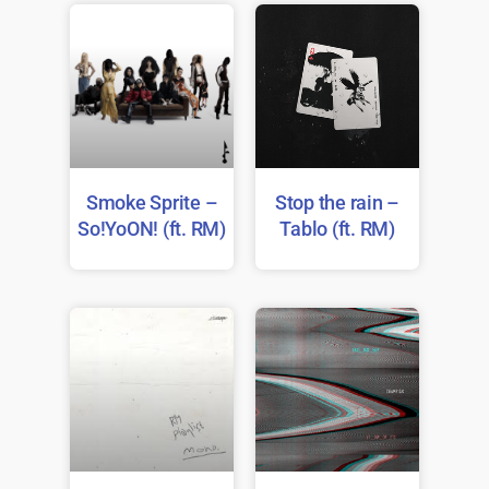
Smoke Sprite –
Stop the rain –
So!YoON! (ft. RM)
Tablo (ft. RM)