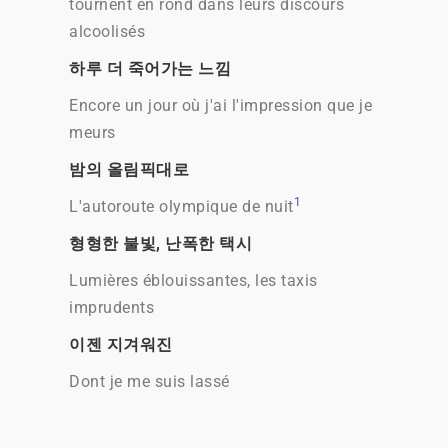
tournent en rond dans leurs discours
alcoolisés
하루 더 죽어가는 느낌
Encore un jour où j'ai l'impression que je
meurs
밤의 올림픽대로
1
L'autoroute olympique de nuit
형형한 불빛, 난폭한 택시
Lumières éblouissantes, les taxis
imprudents
이젠 지겨워진
Dont je me suis lassé