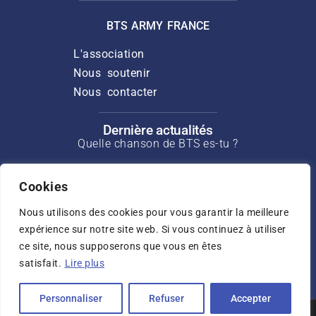
BTS ARMY FRANCE
L'association
Nous soutenir
Nous contacter
Dernière actualités
Quelle chanson de BTS es-tu ?
Discours de Suga pour l’ouverture du
Cookies
Min Yoongi Treatment Center
Nous utilisons des cookies pour vous garantir la meilleure
Interview de J-Hope pour Rolling Stone
de mars 2025
expérience sur notre site web. Si vous continuez à utiliser
ce site, nous supposerons que vous en êtes
Interview de Jin pour USA Today de mai
satisfait.
Lire plus
2025
Personnaliser
Refuser
Accepter