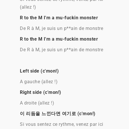
(allez !)
R to the M I'm a mu-fuckin monster
De R à M, je suis un p**ain de monstre
R to the M I'm a mu-fuckin monster
De R à M, je suis un p**ain de monstre
Left side (c'mon!)
A gauche (allez !)
Right side (c'mon!)
A droite (allez !)
이 리듬을 느낀다면 여기로 (c'mon!)
Si vous sentez ce rythme, venez par ici