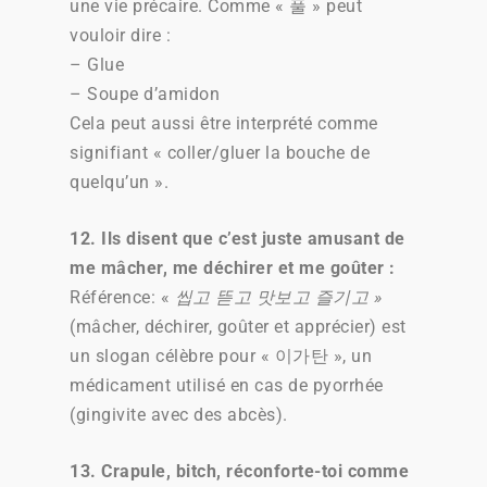
une vie précaire. Comme « 풀 » peut
vouloir dire :
– Glue
– Soupe d’amidon
Cela peut aussi être interprété comme
signifiant « coller/gluer la bouche de
quelqu’un ».
12. Ils disent que c’est juste amusant de
me mâcher, me déchirer et me goûter :
Référence: «
씹고 뜯고 맛보고 즐기고 »
(mâcher, déchirer, goûter et apprécier) est
un slogan célèbre pour « 이가탄 », un
médicament utilisé en cas de pyorrhée
(gingivite avec des abcès).
13. Crapule, bitch, réconforte-toi comme