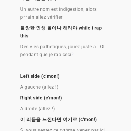
Un autre nom est indigestion, alors
p**ain allez vérifier
불쌍한 인생 롤이나 해라야 while i rap
this
Des vies pathétiques, jouez juste à LOL
5
pendant que je rap ceci
Left side (c'mon!)
A gauche (allez !)
Right side (c'mon!)
A droite (allez !)
이 리듬을 느낀다면 여기로 (c'mon!)
Si vous sentez ce rythme, venez par ici