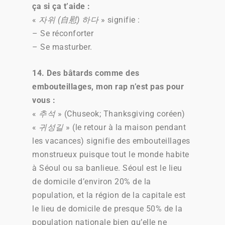
ça si ça t’aide :
«
자위 (自慰) 하다
» signifie :
– Se réconforter
– Se masturber.
14. Des bâtards comme des
embouteillages, mon rap n’est pas pour
vous :
«
추석
» (Chuseok; Thanksgiving coréen)
«
귀성길
» (le retour à la maison pendant
les vacances) signifie des embouteillages
monstrueux puisque tout le monde habite
à Séoul ou sa banlieue. Séoul est le lieu
de domicile d’environ 20% de la
population, et la région de la capitale est
le lieu de domicile de presque 50% de la
population nationale bien qu’elle ne