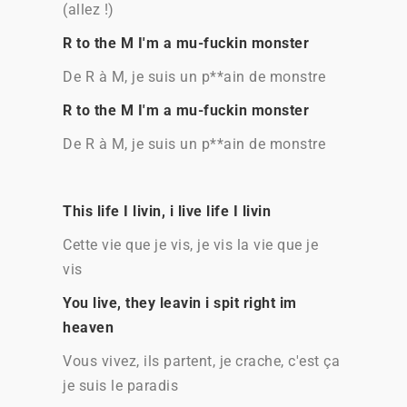
(allez !)
R to the M I'm a mu-fuckin monster
De R à M, je suis un p**ain de monstre
R to the M I'm a mu-fuckin monster
De R à M, je suis un p**ain de monstre
This life I livin, i live life I livin
Cette vie que je vis, je vis la vie que je
vis
You live, they leavin i spit right im
heaven
Vous vivez, ils partent, je crache, c'est ça
je suis le paradis