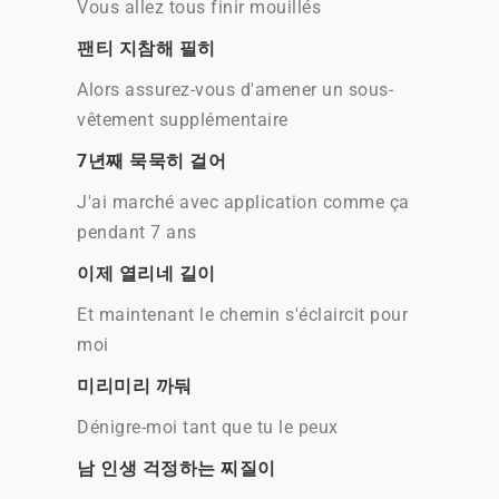
Vous allez tous finir mouillés
팬티 지참해 필히
Alors assurez-vous d'amener un sous-
vêtement supplémentaire
7년째 묵묵히 걸어
J'ai marché avec application comme ça
pendant 7 ans
이제 열리네 길이
Et maintenant le chemin s'éclaircit pour
moi
미리미리 까둬
Dénigre-moi tant que tu le peux
남 인생 걱정하는 찌질이