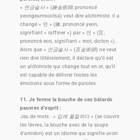
«
연금술사
» (
鍊金術師
; prononcé
yeongeumsoolsa) veut dire alchimiste. il a
changé « 연 » (鍊; prononcé yeon,
signifiant « raffiner ») par « 언 » (言;
prononcé eon, signifiant « mot, dicton »).
Alors que «
언금술사
» (
言金術師
) ne veut
rien dire littéralement, il déclare qu’il est
un alchimiste qui change tout en or, qu’il
est capable de délivrer toutes les
émotions sous forme de paroles.
11. Je ferme la bouche de ces bâtards
pauvres d’esprit :
Jeu de mots : «
입에 풀칠하다
» (se couvrir
les lèvres, la bouche avec de la soupe
d’amidon) est un idiome qui signifie avoir