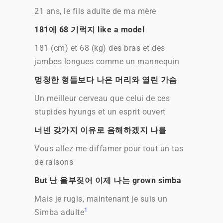
21 ans, le fils adulte de ma mère
181에 68 기럭지 like a model
181 (cm) et 68 (kg) des bras et des
jambes longues comme un mannequin
멍청한 형들보다 나은 머리와 열린 가슴
Un meilleur cerveau que celui de ces
stupides hyungs et un esprit ouvert
너넨 갖가지 이유로 음해하겠지 나를
Vous allez me diffamer pour tout un tas
de raisons
But 난 울부짖어 이제 나는 grown simba
Mais je rugis, maintenant je suis un
1
Simba adulte