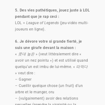
5. Des vies pathétiques, jouez juste à LOL
pendant que je rap ceci :
LOL =
League of Legends
(jeu-vidéo multi-
joueurs en ligne).
6. Je dévore votre si grande fierté, je
suis une girafe devant la maison :
«
콧대 높은
» (veut littéralement dire «
avoir un nez pointu ») et est utilisé quand
quelqu’un est imbu de lui-même. «
따먹다
» veut dire :
– Gagner
– Cueillir quelque chose (un fruit) d’un
arbre et le manger, oru
– (vulgairement) avoir des relations
sexuelles (prendre la virginité ou la