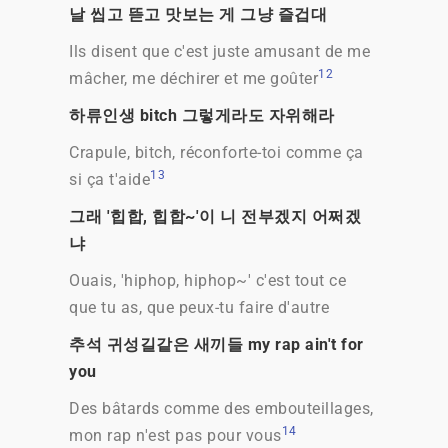
날 씹고 뜯고 맛보는 게 그냥 즐겁대
Ils disent que c'est juste amusant de me
12
mâcher, me déchirer et me goûter
하류인생 bitch 그렇게라도 자위해라
Crapule, bitch, réconforte-toi comme ça
13
si ça t'aide
그래 '힙합, 힙합~'이 니 전부겠지 어쩌겠
냐
Ouais, 'hiphop, hiphop~' c'est tout ce
que tu as, que peux-tu faire d'autre
추석 귀성길같은 새끼들 my rap ain't for
you
Des bâtards comme des embouteillages,
14
mon rap n'est pas pour vous