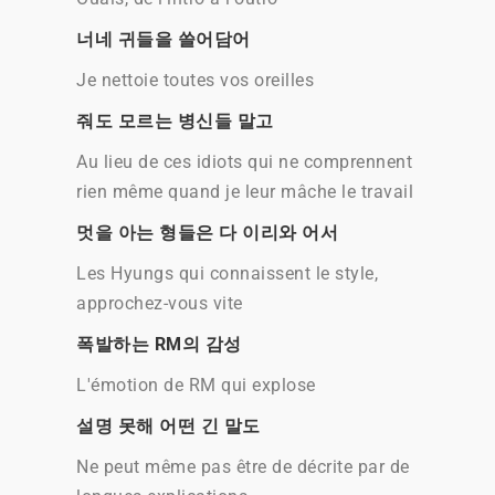
너네 귀들을 쓸어담어
Je nettoie toutes vos oreilles
줘도 모르는 병신들 말고
Au lieu de ces idiots qui ne comprennent
rien même quand je leur mâche le travail
멋을 아는 형들은 다 이리와 어서
Les Hyungs qui connaissent le style,
approchez-vous vite
폭발하는 RM의 감성
L'émotion de RM qui explose
설명 못해 어떤 긴 말도
Ne peut même pas être de décrite par de