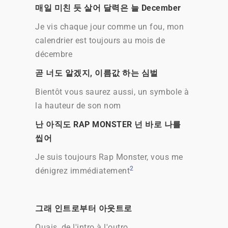
매일 미친 듯 살어 달력은 늘 December
Je vis chaque jour comme un fou, mon
calendrier est toujours au mois de
décembre
곧 너도 알겠지, 이름값 하는 심벌
Bientôt vous saurez aussi, un symbole à
la hauteur de son nom
난 아직도 RAP MONSTER 넌 바로 나를
씹어
Je suis toujours Rap Monster, vous me
2
dénigrez immédiatement
그래 인트로부터 아웃트로
Ouais, de l'intro à l'outro