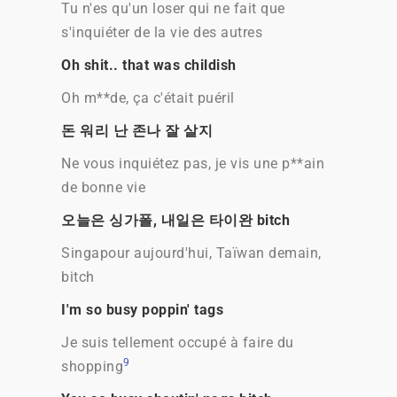
Tu n'es qu'un loser qui ne fait que
s'inquiéter de la vie des autres
Oh shit.. that was childish
Oh m**de, ça c'était puéril
돈 워리 난 존나 잘 살지
Ne vous inquiétez pas, je vis une p**ain
de bonne vie
오늘은 싱가폴, 내일은 타이완 bitch
Singapour aujourd'hui, Taïwan demain,
bitch
I'm so busy poppin' tags
Je suis tellement occupé à faire du
9
shopping