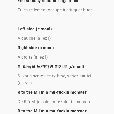
You so busy shoutin' nags bitch
Tu es tellement occupé à critiquer bitch
Left side (c'mon!)
A gauche (allez !)
Right side (c'mon!)
A droite (allez !)
이 리듬을 느낀다면 여기로 (c'mon!)
Si vous sentez ce rythme, venez par ici
(allez !)
R to the M I'm a mu-fuckin monster
De R à M, je suis un p**ain de monstre
R to the M I'm a mu-fuckin monster