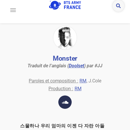
Monster
Traduit de l’anglais (
Doolset
) par #JJ
Paroles et composition :
RM
, J.Cole
Production :
RM
스물하나 우리 엄마의 이젠 다 자란 아들