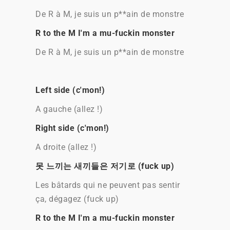
De R à M, je suis un p**ain de monstre
R to the M I'm a mu-fuckin monster
De R à M, je suis un p**ain de monstre
Left side (c'mon!)
A gauche (allez !)
Right side (c'mon!)
A droite (allez !)
못 느끼는 새끼들은 저기로 (fuck up)
Les bâtards qui ne peuvent pas sentir
ça, dégagez (fuck up)
R to the M I'm a mu-fuckin monster