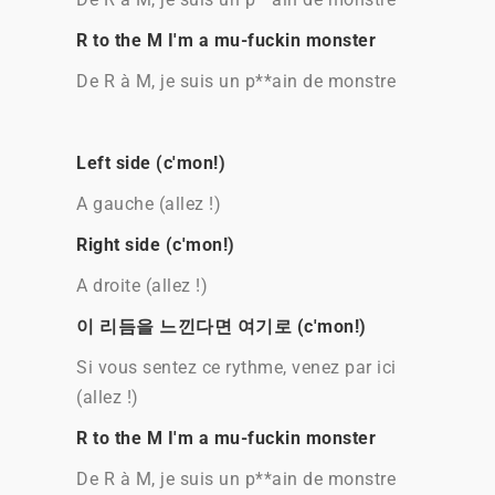
R to the M I'm a mu-fuckin monster
De R à M, je suis un p**ain de monstre
Left side (c'mon!)
A gauche (allez !)
Right side (c'mon!)
A droite (allez !)
이 리듬을 느낀다면 여기로 (c'mon!)
Si vous sentez ce rythme, venez par ici
(allez !)
R to the M I'm a mu-fuckin monster
De R à M, je suis un p**ain de monstre