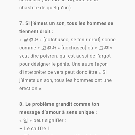
chasteté de quelqu’un).
7. Si j’émets un son, tous les hommes se
tiennent droit :
«
곧추서
» [gotchuseo; se tenir droit] sonne
comme «
고추서
» [gochuseo] où «
고추
»
veut dire poivron, qui est aussi de l’argot
pour désigner le pénis. Une autre façon
d’interpréter ce vers peut donc être « Si
j’émets un son, tous les hommes ont une
érection ».
8. Le problème grandit comme ton
message d’amour à sens unique :
« 일 » peut signifier :
– Le chiffre 1