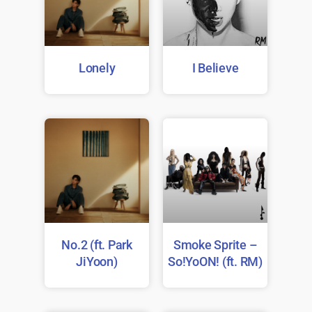
Lonely
I Believe
No.2 (ft. Park
Smoke Sprite –
JiYoon)
So!YoON! (ft. RM)