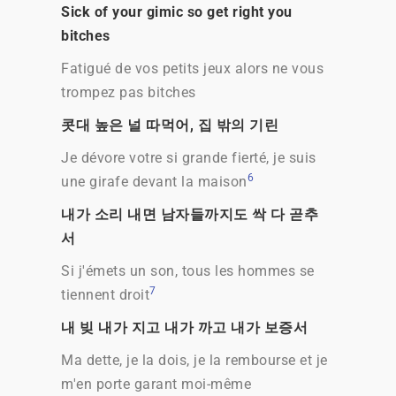
Sick of your gimic so get right you
bitches
Fatigué de vos petits jeux alors ne vous
trompez pas bitches
콧대 높은 널 따먹어, 집 밖의 기린
Je dévore votre si grande fierté, je suis
6
une girafe devant la maison
내가 소리 내면 남자들까지도 싹 다 곧추
서
Si j'émets un son, tous les hommes se
7
tiennent droit
내 빚 내가 지고 내가 까고 내가 보증서
Ma dette, je la dois, je la rembourse et je
m'en porte garant moi-même