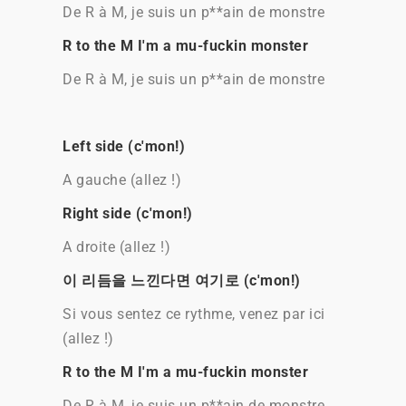
De R à M, je suis un p**ain de monstre
R to the M I'm a mu-fuckin monster
De R à M, je suis un p**ain de monstre
Left side (c'mon!)
A gauche (allez !)
Right side (c'mon!)
A droite (allez !)
이 리듬을 느낀다면 여기로 (c'mon!)
Si vous sentez ce rythme, venez par ici
(allez !)
R to the M I'm a mu-fuckin monster
De R à M, je suis un p**ain de monstre