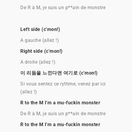
De R à M, je suis un p**ain de monstre
Left side (c'mon!)
A gauche (allez !)
Right side (c'mon!)
A droite (allez !)
이 리듬을 느낀다면 여기로 (c'mon!)
Si vous sentez ce rythme, venez par ici
(allez !)
R to the M I'm a mu-fuckin monster
De R à M, je suis un p**ain de monstre
R to the M I'm a mu-fuckin monster