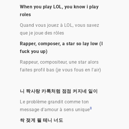
When you play LOL, you know i play
roles
Quand vous jouez à LOL, vous savez
que je joue des rôles
Rapper, composer, a star so lay low (I
fuck you up)
Rappeur, compositeur, une star alors
faites profil bas (je vous fous en l'air)
니 짝사랑 카톡처럼 점점 커지네 일이
Le problème grandit comme ton
8
message d'amour à sens unique
싹 젖게 될 테니 너도