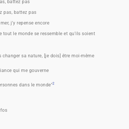
as, battez pas
ez pas, battez pas
amer, j'y repense encore
 tout le monde se ressemble et qu'ils soient
as changer sa nature, [je dois] être moi-même
nfiance qui me gouverne
2
personnes dans le monde"
nfos