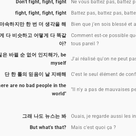
Don't fight, fight, fight
Ne vous battez pas, battez p
fight, fight, fight, fight
Battez pas, battez pas, batt
야속하지만 한 번 더 생각을 해
Bien que j'en sois blessé et 
게 다 비슷하고 어떻게 다 똑같
Comment est-ce possible que
아?
tous pareil ?
은 바뀔 순 없어 인지해가, be
J'ai réalisé qu'on ne peut p
myself
단 한 톨의 믿음이 날 지배해
C'est le seul élément de co
here are no bad people in the
"Il n'y a pas de mauvaises 
world"
그래 나도 뉴스는 봐
Ouais, je regarde aussi les i
But what's that?
Mais c'est quoi ça ?