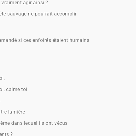
l vraiment agir ainsi ?
te sauvage ne pourrait accomplir
demandé si ces enfoirés étaient humains
oi,
oi, calme toi
s
tre lumière
stème dans lequel ils ont vécus
ents ?