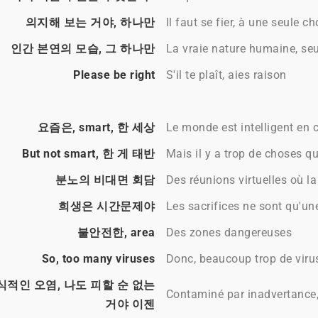
의지해 보는 거야, 하나만
Il faut se fier, à une seule ch
인간 본연의 모습, 그 하나만
La vraie nature humaine, se
Please be right
S'il te plaît, aies raison
요즘은, smart, 한 세상
Le monde est intelligent en
But not smart, 한 게 태반
Mais il y a trop de choses qu
분노의 비대면 회담
Des réunions virtuelles où la 
희생은 시간문제야
Les sacrifices ne sont qu'u
불안전한, area
Des zones dangereuses
So, too many viruses
Donc, beaucoup trop de viru
적인 오염, 나도 피할 순 없는
Contaminé par inadvertance,
거야 이젠