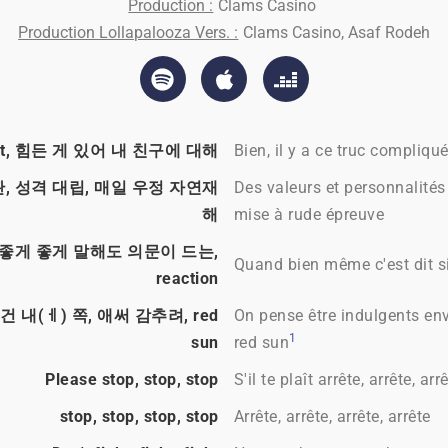
Production :
Clams Casino
Production Lollapalooza Vers. :
Clams Casino, Asaf Rodeh
ht, 힘든 게 있어 내 친구에 대해
Bien, il y a ce truc compliq
, 성격 대립, 매일 우정 자연재
Des valeurs et personnalités 
해
mise à rude épreuve
좋게 좋게 말해도 의문이 드는,
Quand bien même c'est dit si
reaction
건 내(ㅔ) 쪽, 애써 감추려, red
On pense être indulgents env
1
sun
red sun
Please stop, stop, stop
S'il te plaît arrête, arrête, arr
stop, stop, stop, stop
Arrête, arrête, arrête, arrête