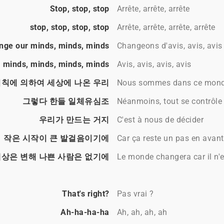
Stop, stop, stop
Arrête, arrête, arrête
stop, stop, stop, stop
Arrête, arrête, arrête, arrête
nge our minds, minds, minds
Changeons d'avis, avis, avis
minds, minds, minds, minds
Avis, avis, avis, avis
칙에 의하여 세상에 나온 우리
Nous sommes dans ce monde s
그렇다 한들 일체유심조
Néanmoins, tout se contrôle p
우리가 만드는 거지
C'est à nous de décider
작은 시작이 큰 발걸음이기에
Car ça reste un pas en avant
상은 변해 나쁜 사람은 없기에
Le monde changera car il n'
That's right?
Pas vrai ?
Ah-ha-ha-ha
Ah, ah, ah, ah