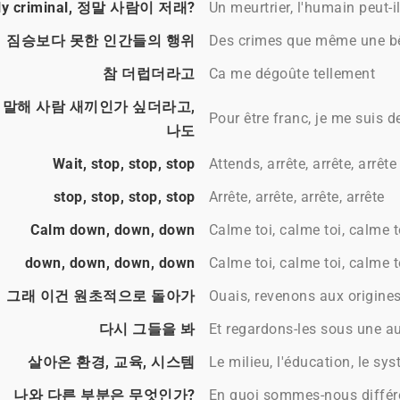
ly criminal, 정말 사람이 저래?
Un meurtrier, l'humain peut-i
짐승보다 못한 인간들의 행위
Des crimes que même une bê
참 더럽더라고
Ca me dégoûte tellement
 말해 사람 새끼인가 싶더라고,
Pour être franc, je me suis 
나도
Wait, stop, stop, stop
Attends, arrête, arrête, arrête
stop, stop, stop, stop
Arrête, arrête, arrête, arrête
Calm down, down, down
Calme toi, calme toi, calme t
down, down, down, down
Calme toi, calme toi, calme t
그래 이건 원초적으로 돌아가
Ouais, revenons aux origine
다시 그들을 봐
Et regardons-les sous une au
살아온 환경, 교육, 시스템
Le milieu, l'éducation, le sy
나와 다른 부분은 무엇인가?
En quoi sommes-nous différ