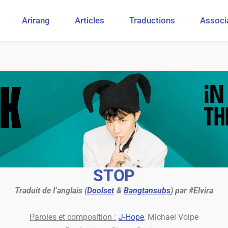
Arirang
Articles
Traductions
Associ
STOP
Traduit de l’anglais (
Doolset
&
Bangtansubs
) par #Elvira
Paroles et composition :
J-Hope
, Michael Volpe