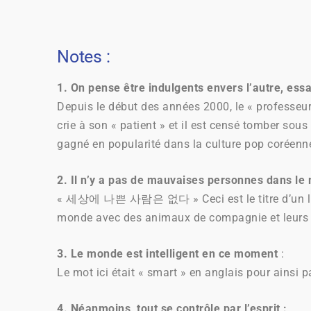
Notes :
1. On pense être indulgents envers l’autre, ess
Depuis le début des années 2000, le « professeur
crie à son « patient » et il est censé tomber sous
gagné en popularité dans la culture pop coréenne
2. Il n’y a pas de mauvaises personnes dans le
« 세상에 나쁜 사람은 없다 » Ceci est le titre d’un livre
monde avec des animaux de compagnie et leurs 
3. Le monde est intelligent en ce moment
:
Le mot ici était « smart » en anglais pour ainsi
4. Néanmoins, tout se contrôle par l’esprit :