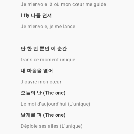
Je m'envole là où mon cœur me guide
I fly 나를 던져
Je m'envole, je me lance
단 한 번 뿐인 이 순간
Dans ce moment unique
내 마음을 열어
J'ouvre mon cœur
오늘의 난 (The one)
Le moi d'aujourd'hui (L'unique)
날개를 펴 (The one)
Déploie ses ailes (L'unique)