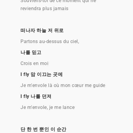
Souviens-toi de ce moment qui ne
reviendra plus jamais
떠나자 하늘 저 위로
Partons au-dessus du ciel,
나를 믿고
Crois en moi
I fly 맘 이끄는 곳에
Je m'envole là où mon cœur me guide
I fly 나를 던져
Je m'envole, je me lance
단 한 번 뿐인 이 순간