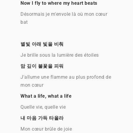
Now I fly to where my heart beats
Désormais je m'envole là où mon cœur
bat
별빛 아래 빛을 비춰
Je brille sous la lumière des étoiles
맘 깊이 불꽃을 피워
J'allume une flamme au plus profond de
mon cœur
What a life, what a life
Quelle vie, quelle vie
내 마음 가득 타올라
Mon cœur brûle de joie