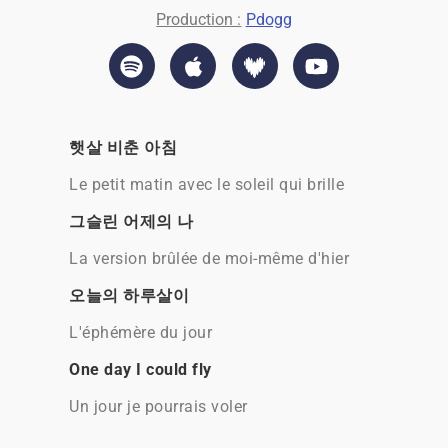
Production :
Pdogg
햇살 비춘 아침
Le petit matin avec le soleil qui brille
그슬린 어제의 나
La version brûlée de moi-même d'hier
오늘의 하루살이
L'éphémère du jour
One day I could fly
Un jour je pourrais voler