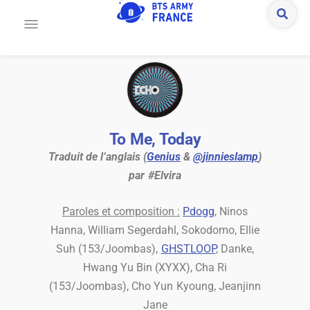
To Me, Today
Traduit de l’anglais (
Genius
&
@jinnieslamp
)
par #Elvira
Paroles et composition :
Pdogg
, Ninos
Hanna, William Segerdahl, Sokodomo, Ellie
Suh (153/Joombas),
GHSTLOOP
, Danke,
Hwang Yu Bin (XYXX), Cha Ri
(153/Joombas), Cho Yun Kyoung, Jeanjinn
Jane