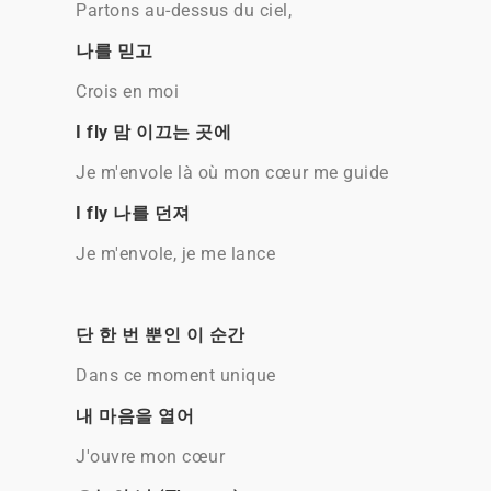
Partons au-dessus du ciel,
나를 믿고
Crois en moi
I fly 맘 이끄는 곳에
Je m'envole là où mon cœur me guide
I fly 나를 던져
Je m'envole, je me lance
단 한 번 뿐인 이 순간
Dans ce moment unique
내 마음을 열어
J'ouvre mon cœur