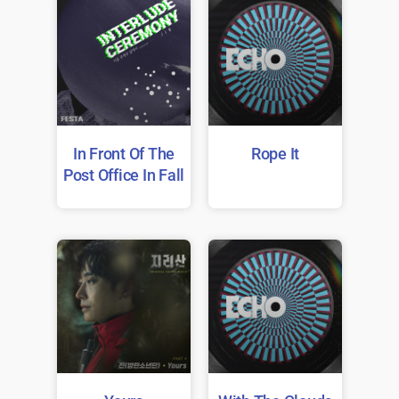
In Front Of The
Rope It
Post Office In Fall