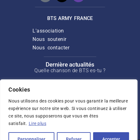
BTS ARMY FRANCE
L'association
Nous soutenir
Nous contacter
Dernière actualités
Quelle chanson de BTS es-tu ?
Discours de Suga pour l’ouverture du
Cookies
Min Yoongi Treatment Center
Nous utilisons des cookies pour vous garantir la meilleure
Interview de J-Hope pour Rolling Stone
de mars 2025
expérience sur notre site web. Si vous continuez à utiliser
ce site, nous supposerons que vous en êtes
Interview de Jin pour USA Today de mai
satisfait.
Lire plus
2025
Personnaliser
Refuser
Accepter