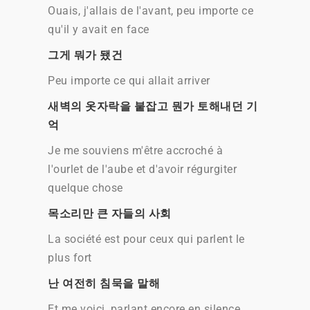
Ouais, j'allais de l'avant, peu importe ce
qu'il y avait en face
그게 뭐가 됐건
Peu importe ce qui allait arriver
새벽의 옷자락을 붙잡고 뭔가 토해내던 기
억
Je me souviens m'être accroché à
l'ourlet de l'aube et d'avoir régurgiter
quelque chose
목소리만 큰 자들의 사회
La société est pour ceux qui parlent le
plus fort
난 여전히 침묵을 말해
Et me voici, parlant encore en silence