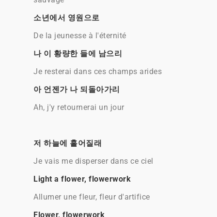
소년에서 영원으로
De la jeunesse à l'éternité
나 이 황량한 들에 남으리
Je resterai dans ces champs arides
아 언젠가 나 되돌아가리
Ah, j'y retournerai un jour
저 하늘에 흩어질래
Je vais me disperser dans ce ciel
Light a flower, flowerwork
Allumer une fleur, fleur d'artifice
Flower, flowerwork