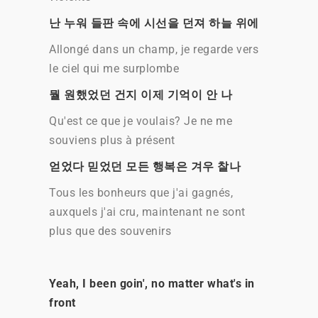
난 누워 들판 속에 시선을 던져 하늘 위에
Allongé dans un champ, je regarde vers
le ciel qui me surplombe
뭘 원했었던 건지 이제 기억이 안 나
Qu'est ce que je voulais? Je ne me
souviens plus à présent
얻었다 믿었던 모든 행복은 겨우 찰나
Tous les bonheurs que j'ai gagnés,
auxquels j'ai cru, maintenant ne sont
plus que des souvenirs
Yeah, I been goin', no matter what's in
front