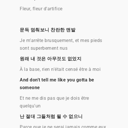
Fleur, fleur d'artifice
문득 멈춰보니 찬란한 맨발
Je m'arrête brusquement, et mes pieds
sont superbement nus
원래 내 것은 아무것도 없었지
À la base, rien n'était censé être à moi
And don't tell me like you gotta be
someone
Et ne me dis pas que je dois être
quelqu'un
난 절대 그들처럼 될 수 없으니
Parce que je ne serai jamais comme eux