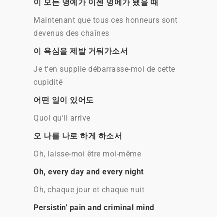
이 모든 명예가 이젠 멍에가 됐을 때
Maintenant que tous ces honneurs sont
devenus des chaînes
이 욕심을 제발 거둬가소서
Je t'en supplie débarrasse-moi de cette
cupidité
어떤 일이 있어도
Quoi qu'il arrive
오 나를 나로 하게 하소서
Oh, laisse-moi être moi-même
Oh, every day and every night
Oh, chaque jour et chaque nuit
Persistin' pain and criminal mind