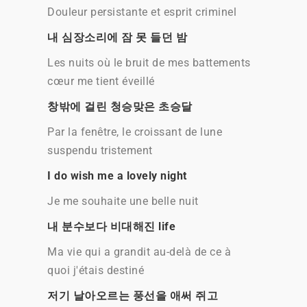
Douleur persistante et esprit criminel
내 심장소리에 잠 못 들던 밤
Les nuits où le bruit de mes battements
cœur me tient éveillé
창밖에 걸린 청승맞은 초승달
Par la fenêtre, le croissant de lune
suspendu tristement
I do wish me a lovely night
Je me souhaite une belle nuit
내 분수보다 비대해진 life
Ma vie qui a grandit au-delà de ce à
quoi j'étais destiné
저기 날아오르는 풍선을 애써 쥐고