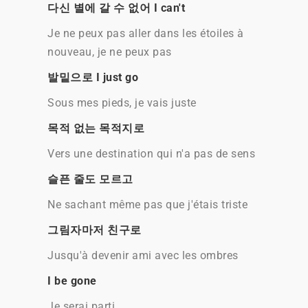
다신 별에 갈 수 없어 I can't
Je ne peux pas aller dans les étoiles à
nouveau, je ne peux pas
발밑으로 I just go
Sous mes pieds, je vais juste
목적 없는 목적지로
Vers une destination qui n'a pas de sens
슬픈 줄도 모르고
Ne sachant même pas que j'étais triste
그림자마저 친구로
Jusqu'à devenir ami avec les ombres
I be gone
Je serai parti