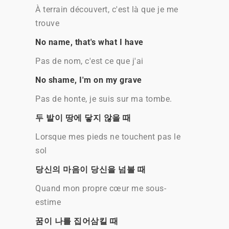
À terrain découvert, c'est là que je me
trouve
No name, that's what I have
Pas de nom, c'est ce que j'ai
No shame, I'm on my grave
Pas de honte, je suis sur ma tombe.
두 발이 땅에 닿지 않을 때
Lorsque mes pieds ne touchent pas le
sol
당신의 마음이 당신을 넘볼 때
Quand mon propre cœur me sous-
estime
꿈이 나를 집어삼킬 때