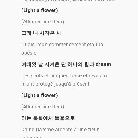
(Light a flower)
(Allumer une fleur)
그래 내 시작은 시
Ouais, mon commencement était la
poésie
여태껏 날 지켜온 단 하나의 힘과 dream
Les seuls et uniques force et rêve qui
m'ont protégé jusqu'à présent
(Light a flower)
(Allumer une fleur)
타는 불꽃에서 들꽃으로
D'une flamme ardente à une fleur
sauvage