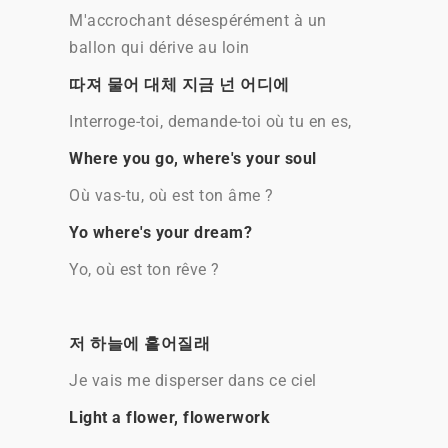
M'accrochant désespérément à un
ballon qui dérive au loin
따져 물어 대체 지금 넌 어디에
Interroge-toi, demande-toi où tu en es,
Where you go, where's your soul
Où vas-tu, où est ton âme ?
Yo where's your dream?
Yo, où est ton rêve ?
저 하늘에 흩어질래
Je vais me disperser dans ce ciel
Light a flower, flowerwork