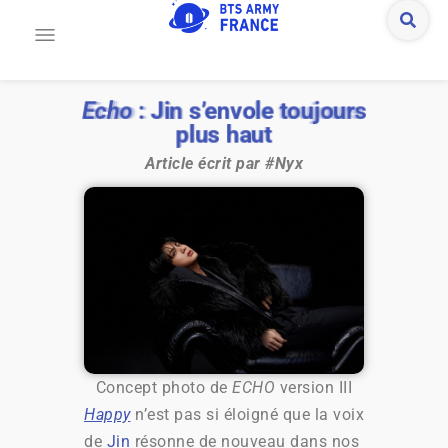
Echo
: Jin s’envole toujours
Echo
: Jin s’envole toujours
Echo
: Jin s’envole toujours
Echo
: Jin s’envole toujours
plus haut
plus haut
plus haut
plus haut
Article écrit par #Nyx
Concept photo de
ECHO
version III
Happy
n’est pas si éloigné que la voix
de
Jin
résonne de nouveau dans nos