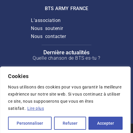
BTS ARMY FRANCE
L'association
Nous soutenir
Nous contacter
Dernière actualités
Quelle chanson de BTS es-tu ?
Discours de Suga pour l’ouverture du
Min Yoongi Treatment Center
Cookies
Nous utilisons des cookies pour vous garantir la meilleure
Interview de J-Hope pour Rolling Stone
de mars 2025
expérience sur notre site web. Si vous continuez à utiliser
ce site, nous supposerons que vous en êtes
Interview de Jin pour USA Today de mai
satisfait.
Lire plus
2025
Personnaliser
Refuser
Accepter
© 2023 BTS
Politique de
Mentions légales
Conditions