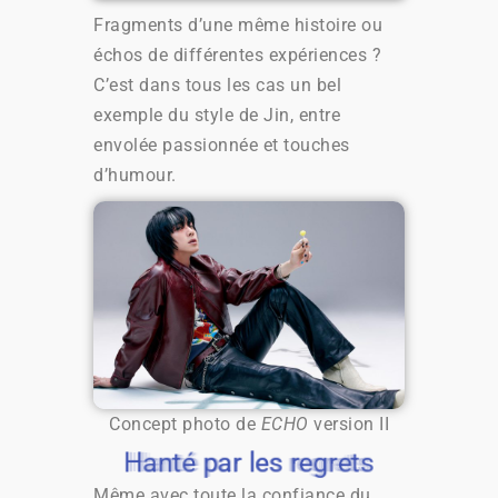
Fragments d’une même histoire ou
échos de différentes expériences ?
C’est dans tous les cas un bel
exemple du style de Jin, entre
envolée passionnée et touches
d’humour.
Concept photo de
ECHO
version II
Hanté par les regrets
Hanté par les regrets
Hanté par les regrets
Hanté par les regrets
Même avec toute la confiance du