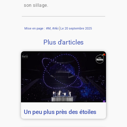
son sillage.
Mise en page : #M, #Aki
Le
20 septembre 2025
Plus d'articles
Un peu plus près des étoiles