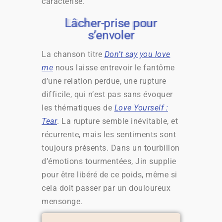
caractérise.
Lâcher-prise pour
Lâcher-prise pour
Lâcher-prise pour
Lâcher-prise pour
s’envoler
s’envoler
s’envoler
s’envoler
La chanson titre
Don’t say you love
me
nous laisse entrevoir le fantôme
d’une relation perdue, une rupture
difficile, qui n’est pas sans évoquer
les thématiques de
Love Yourself :
Tear
. La rupture semble inévitable, et
récurrente, mais les sentiments sont
toujours présents. Dans un tourbillon
d’émotions tourmentées, Jin supplie
pour être libéré de ce poids, même si
cela doit passer par un douloureux
mensonge.