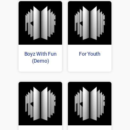
Boyz With Fun
For Youth
(Demo)