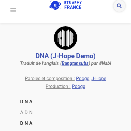
DNA (J-Hope Demo)
Traduit de l’anglais (
Bangtansubs
) par #Nabi
Paroles et composition :
Pdogg
,
J-Hope
Production :
Pdogg
D N A
A D N
D N A