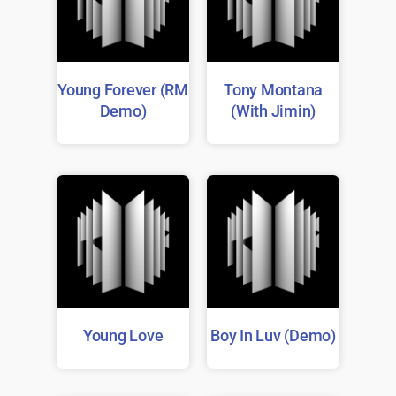
Young Forever (RM
Tony Montana
Demo)
(With Jimin)
Young Love
Boy In Luv (Demo)