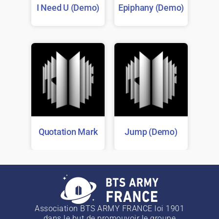
I Need U (Demo)
Epiphany (Demo)
Quotation Mark
Jump (Demo)
Association BTS ARMY FRANCE loi 1901
dans le but de promouvoir le groupe