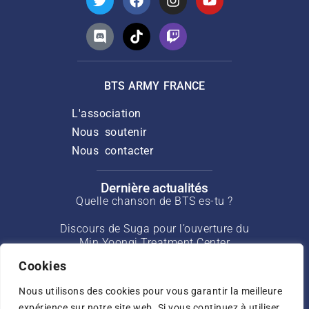
BTS ARMY FRANCE
L'association
Nous soutenir
Nous contacter
Dernière actualités
Quelle chanson de BTS es-tu ?
Discours de Suga pour l’ouverture du
Min Yoongi Treatment Center
Cookies
Interview de J-Hope pour Rolling Stone
de mars 2025
Nous utilisons des cookies pour vous garantir la meilleure
expérience sur notre site web. Si vous continuez à utiliser