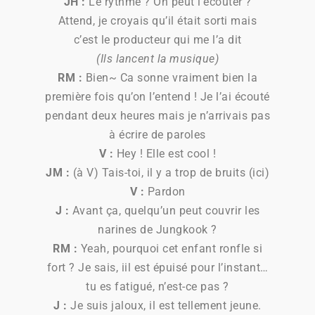
JH :
Le rythme ? On peut l’écouter ?
Attend, je croyais qu’il était sorti mais
c’est le producteur qui me l’a dit
(Ils lancent la musique)
RM :
Bien~ Ca sonne vraiment bien la
première fois qu’on l’entend ! Je l’ai écouté
pendant deux heures mais je n’arrivais pas
à écrire de paroles
V :
Hey ! Elle est cool !
JM :
(à V) Tais-toi, il y a trop de bruits (ici)
V :
Pardon
J :
Avant ça, quelqu’un peut couvrir les
narines de Jungkook ?
RM :
Yeah, pourquoi cet enfant ronfle si
fort ? Je sais, iil est épuisé pour l’instant…
tu es fatigué, n’est-ce pas ?
J :
Je suis jaloux, il est tellement jeune.