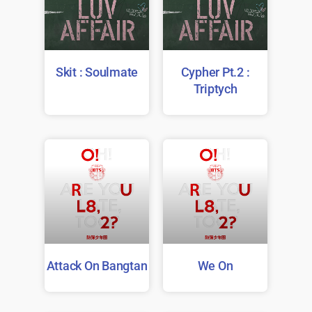
Skit : Soulmate
Cypher Pt.2 :
Triptych
Attack On Bangtan
We On