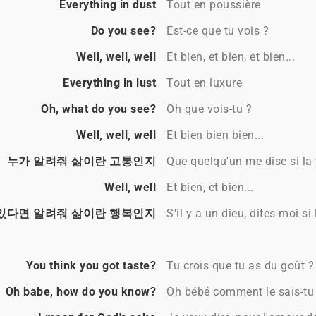
Everything in dust
Tout en poussière
Do you see?
Est-ce que tu vois ?
Well, well, well
Et bien, et bien, et bien...
Everything in lust
Tout en luxure
Oh, what do you see?
Oh que vois-tu ?
Well, well, well
Et bien bien bien...
누가 알려줘 삶이란 고통인지
Que quelqu'un me dise si la 
Well, well
Et bien, et bien...
있다면 알려줘 삶이란 행복인지
S'il y a un dieu, dites-moi si
You think you got taste?
Tu crois que tu as du goût ?
Oh babe, how do you know?
Oh bébé comment le sais-tu