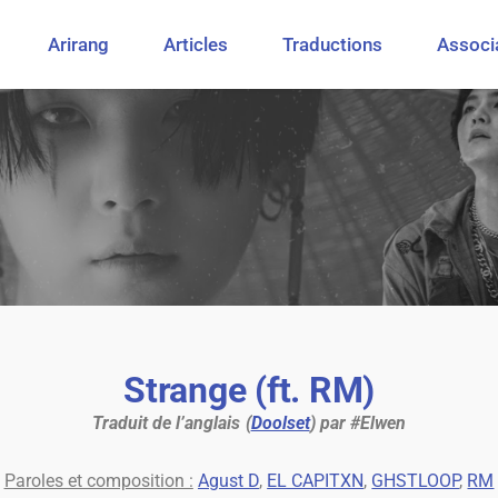
Arirang
Articles
Traductions
Associ
Strange (ft. RM)
Traduit de l’anglais (
Doolset
) par #Elwen
Paroles et composition :
Agust D
,
EL CAPITXN
,
GHSTLOOP
,
RM