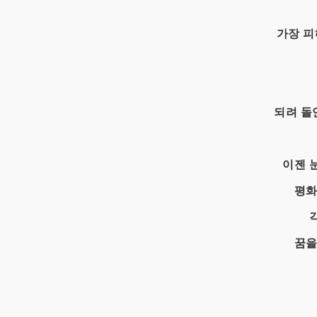
가장 피
되려 돌
이젠 
평화
꿈을