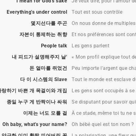
I mean for God's sake
Je veux dire, pour l'amour d
Everything's under control
Tout est sous contrôle
몇지선다를 주곤
On nous donne de multiples
자본이 통제하는 취향
Et nos préférences sont cont
People talk
Les gens parlent
내 피드가 설명해주지 날'
« Mon profil explique tout d
돈 얼마를 쥐었건
Peu importe l'argent que ch
다 이 시스템의 Slave
Tout le monde est esclave 
자랑하기 바쁜 개 목걸이와 개집
Les gens sont occupés à se v
종일 누구 게 반짝이나 싸워
Se disputant pour savoir qui 
이제는 너도 모를 걸
À ce stade, même toi tu ne 
Oh baby, what's your name?
Oh bébé quel est ton nom ?
양극화 이미 활짝 피어버린 꽃
La polarisation, une fleur qu