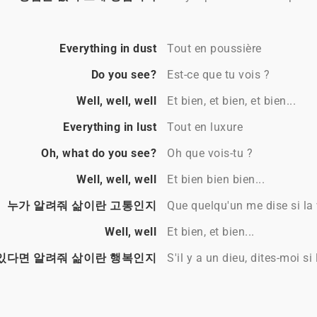
Everything in dust
Tout en poussière
Do you see?
Est-ce que tu vois ?
Well, well, well
Et bien, et bien, et bien...
Everything in lust
Tout en luxure
Oh, what do you see?
Oh que vois-tu ?
Well, well, well
Et bien bien bien...
누가 알려줘 삶이란 고통인지
Que quelqu'un me dise si la 
Well, well
Et bien, et bien...
있다면 알려줘 삶이란 행복인지
S'il y a un dieu, dites-moi si