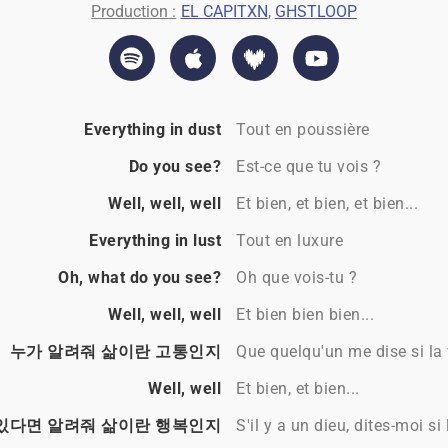
Production :
EL CAPITXN
,
GHSTLOOP
Everything in dust
Tout en poussière
Do you see?
Est-ce que tu vois ?
Well, well, well
Et bien, et bien, et bien...
Everything in lust
Tout en luxure
Oh, what do you see?
Oh que vois-tu ?
Well, well, well
Et bien bien bien...
누가 알려줘 삶이란 고통인지
Que quelqu'un me dise si la 
Well, well
Et bien, et bien...
있다면 알려줘 삶이란 행복인지
S'il y a un dieu, dites-moi si