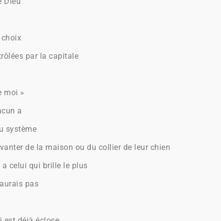
e Dieu
 choix
rôlées par la capitale
e moi »
acun a
du système
anter de la maison ou du collier de leur chien
a celui qui brille le plus
saurais pas
i est déjà éclose