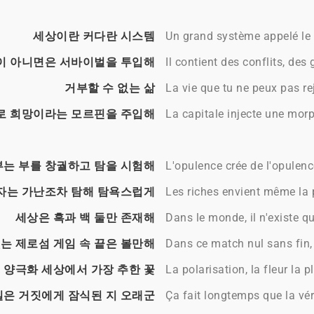
세상이란 커다란 시스템
Un grand système appelé l
이 아니면은 서바이벌을 투입해
Il contient des conflits, des 
거부할 수 없는 삶
La vie que tu ne peux pas re
로 희망이라는 모르핀을 주입해
La capitale injecte une mor
부는 부를 창궐하고 탐을 시험해
L'opulence crée de l'opulence
자는 가난조차 탐해 탐욕스럽게
Les riches envient même la 
세상은 흑과 백 둘만 존재해
Dans le monde, il n'existe qu
는 제로섬 게임 속 끝은 볼만해
Dans ce match nul sans fin,
양극화 세상에서 가장 추한 꽃
La polarisation, la fleur l
은 거짓에게 잠식된 지 오래군
Ça fait longtemps que la vé