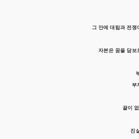
그 안에 대립과 전쟁
자본은 꿈을 담보
부
끝이 없
진실