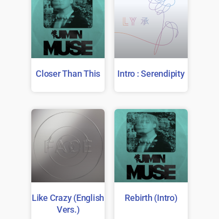
Closer Than This
Intro : Serendipity
Like Crazy (English
Rebirth (Intro)
Vers.)