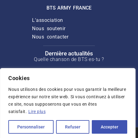
BTS ARMY FRANCE
L'association
Nous soutenir
Nous contacter
Dernière actualités
Quelle chanson de BTS es-tu ?
Discours de Suga pour l’ouverture du
Cookies
Min Yoongi Treatment Center
Nous utilisons des cookies pour vous garantir la meilleure
Interview de J-Hope pour Rolling Stone
de mars 2025
expérience sur notre site web. Si vous continuez à utiliser
ce site, nous supposerons que vous en êtes
Interview de Jin pour USA Today de mai
satisfait.
Lire plus
2025
Personnaliser
Refuser
Accepter
© 2023 BTS
Politique de
Mentions légales
Conditions