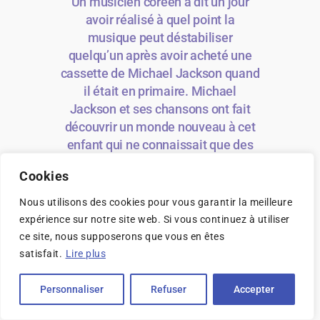
Un musicien coréen a dit un jour
avoir réalisé à quel point la
musique peut déstabiliser
quelqu’un après avoir acheté une
cassette de Michael Jackson quand
il était en primaire. Michael
Jackson et ses chansons ont fait
découvrir un monde nouveau à cet
enfant qui ne connaissait que des
chansons pour enfant et des
Cookies
comptines. Y a-t-il un artiste qui
vous a marqué de la même manière
Nous utilisons des cookies pour vous garantir la meilleure
?
expérience sur notre site web. Si vous continuez à utiliser
Jimin :
Je vais aussi répondre
ce site, nous supposerons que vous en êtes
Michael Jackson. J’aurais vraiment
satisfait.
Lire plus
voulu le voir avant sa disparition.
Personnaliser
Refuser
Accepter
J’ai aussi été subjugué par Chris
Brown et Usher et par les