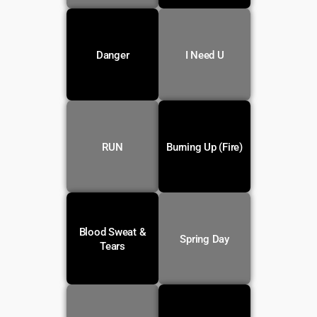
Voir la
Voir la
Danger
I Need U
traduction
traduction
Voir la
Voir la
RUN
Burning Up (Fire)
traduction
traduction
Blood Sweat &
Voir la
Voir la
Spring Day
traduction
traduction
Tears