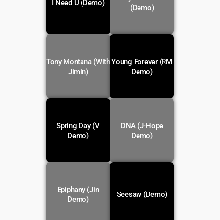
Voir la
Voir la
I Need U (Demo)
traduction
traduction
(Demo)
Tony Montana (With
Young Forever (RM
Voir la
Voir la
traduction
traduction
Jimin)
Demo)
Spring Day (V
DNA (J-Hope
Voir la
Voir la
traduction
traduction
Demo)
Demo)
Epiphany (Jin
Voir la
Seesaw (Demo)
Instrumentale
traduction
Demo)