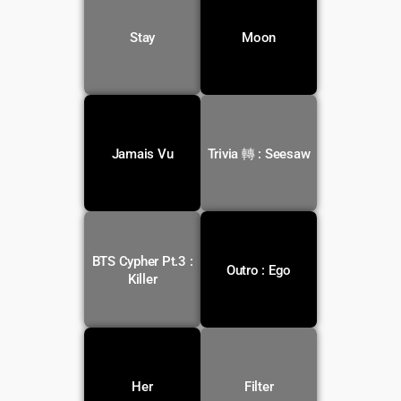
Voir la
Voir la
Stay
Moon
traduction
traduction
Voir la
Voir la
Jamais Vu
Trivia 轉 : Seesaw
traduction
traduction
BTS Cypher Pt.3 :
Voir la
Voir la
Outro : Ego
traduction
traduction
Killer
Voir la
Voir la
Her
Filter
traduction
traduction