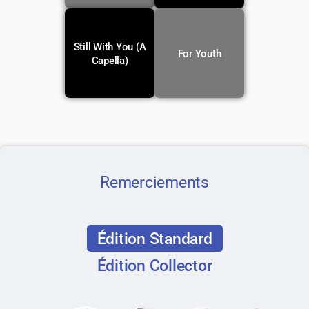
Still With You (A
Voir la
Voir la
For Youth
traduction
traduction
Capella)
Remerciements
Édition Standard
Édition Collector