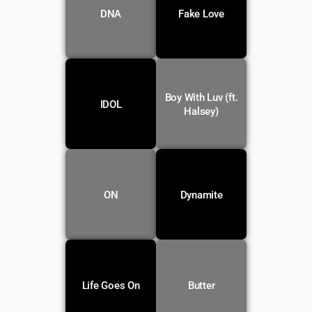
Voir la
Voir la
DNA
Fake Love
traduction
traduction
Boy With Luv (ft.
Voir la
Voir la
IDOL
traduction
traduction
Halsey)
Voir la
Voir la
ON
Dynamite
traduction
traduction
Voir la
Voir la
Life Goes On
Butter
traduction
traduction