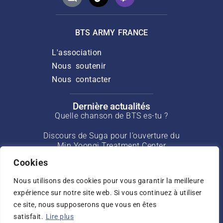
BTS ARMY FRANCE
L'association
Nous soutenir
Nous contacter
Dernière actualités
Quelle chanson de BTS es-tu ?
Discours de Suga pour l’ouverture du
Min Yoongi Treatment Center
Cookies
Interview de J-Hope pour Rolling Stone
de mars 2025
Nous utilisons des cookies pour vous garantir la meilleure
expérience sur notre site web. Si vous continuez à utiliser
Interview de Jin pour USA Today de mai
ce site, nous supposerons que vous en êtes
2025
satisfait.
Lire plus