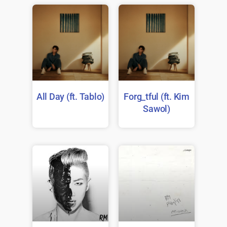
All Day (ft. Tablo)
Forg_tful (ft. Kim
Sawol)