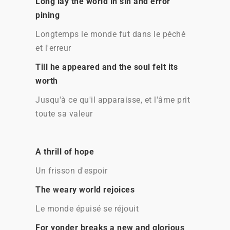
Long lay the world in sin and error
pining
Longtemps le monde fut dans le péché
et l'erreur
Till he appeared and the soul felt its
worth
Jusqu'à ce qu'il apparaisse, et l'âme prit
toute sa valeur
A thrill of hope
Un frisson d'espoir
The weary world rejoices
Le monde épuisé se réjouit
For yonder breaks a new and glorious