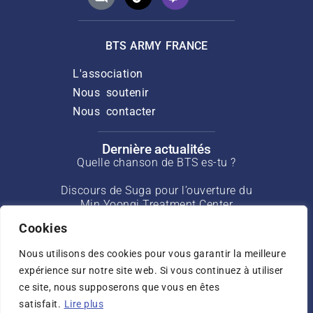
BTS ARMY FRANCE
L'association
Nous soutenir
Nous contacter
Dernière actualités
Quelle chanson de BTS es-tu ?
Discours de Suga pour l’ouverture du
Min Yoongi Treatment Center
Cookies
Interview de J-Hope pour Rolling Stone
de mars 2025
Nous utilisons des cookies pour vous garantir la meilleure
expérience sur notre site web. Si vous continuez à utiliser
Interview de Jin pour USA Today de mai
ce site, nous supposerons que vous en êtes
2025
satisfait.
Lire plus