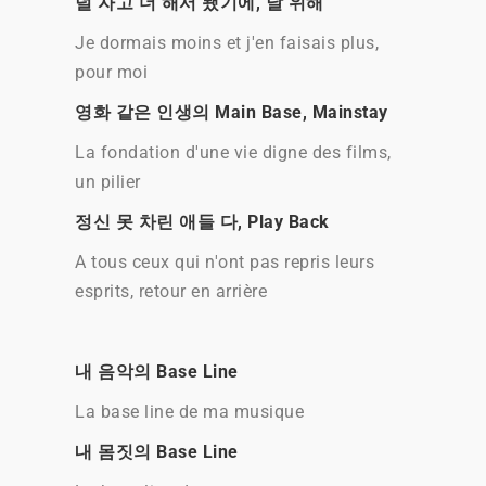
덜 자고 더 해서 됐기에, 날 위해
Je dormais moins et j'en faisais plus,
pour moi
영화 같은 인생의 Main Base, Mainstay
La fondation d'une vie digne des films,
un pilier
정신 못 차린 애들 다, Play Back
A tous ceux qui n'ont pas repris leurs
esprits, retour en arrière
내 음악의 Base Line
La base line de ma musique
내 몸짓의 Base Line