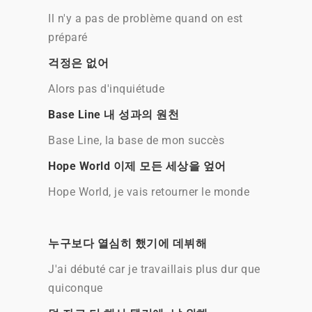
Il n'y a pas de problème quand on est
préparé
걱정은 없어
Alors pas d'inquiétude
Base Line 내 성과의 원천
Base Line, la base de mon succès
Hope World 이제 모든 세상을 엎어
Hope World, je vais retourner le monde
누구보다 열심히 했기에 데뷔해
J'ai débuté car je travaillais plus dur que
quiconque