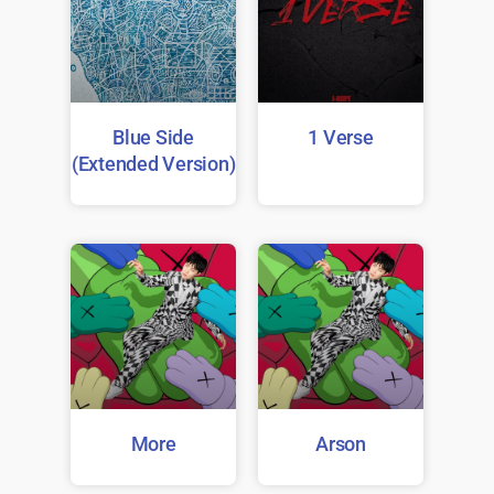
Blue Side
1 Verse
(Extended Version)
More
Arson