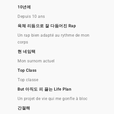
10년에
Depuis 10 ans
육체 리듬으로 잘 다듬어진 Rap
Un rap bien adapté au rythme de mon
corps
현 네임택
Mon surnom actuel
Top Class
Top classe
But 아직도 피 끓는 Life Plan
Un projet de vie qui me gonfle à bloc
간절해