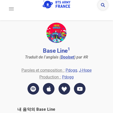
1
Base Line
Traduit de l’anglais (
Doolset
) par #R
Paroles et composition :
Pdogg
,
J-Hope
Production :
Pdogg
내 음악의 Base Line