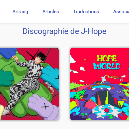
Arirang
Articles
Traductions
Associ
Discographie de J-Hope
Jack In The
Hope World
Box
Voir l'album
Voir l'album