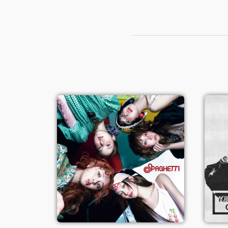
Spaghetti - Le
Sserafim (ft. J-
hope)
Voir le single