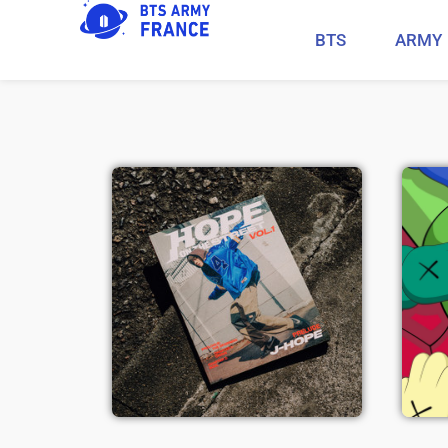
BTS
ARMY
Hope On The
Street Vol.1
Voir l'album