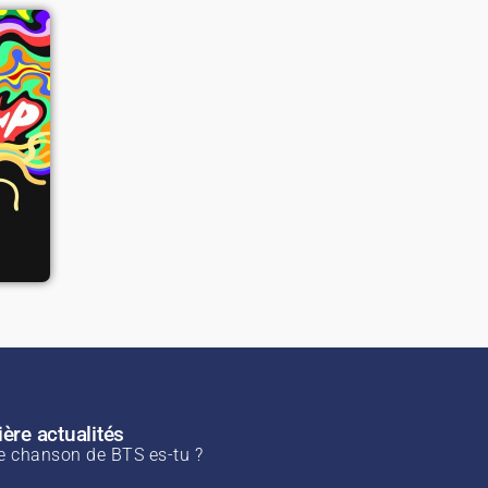
-
ère actualités
e chanson de BTS es-tu ?