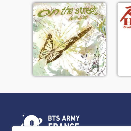
On The Street -
J-Hope (ft.
J.Cole)
Voir le single