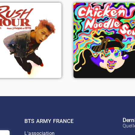
Chicken
Rush Hour -
Noodle Soup 
Crush (ft. J-
J-Hope (ft.
Hope)
Becky G)
Voir le single
Voir le single
Derni
BTS ARMY FRANCE
Quell
L'association