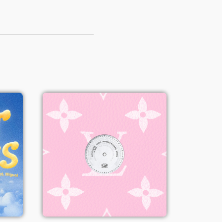
LV Bag - Don
Toliver, Speedy
(ft. J-Hope &
Pharrell
Williams)
Voir le single