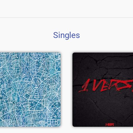
Singles
Blue Side
(Extented
1 Verse
Version)
Voir le single
Voir le single