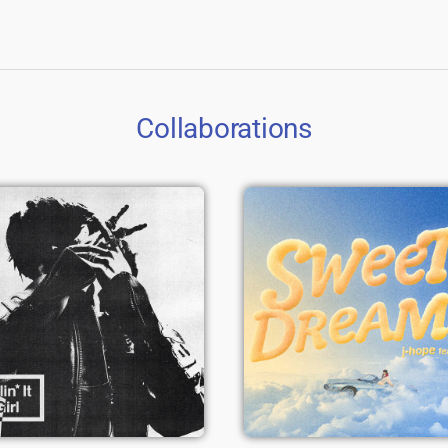
Collaborations
Killin' It Girl (ft.
Sweet Dreams
Gorilla)
(ft. Miguel)
Voir le single
Voir le single